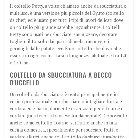
Il coltello Petty, a volte chiamato anche da sbucciatura o
multiuso, è una versione più piccola del Gyuto (coltello
da chef) ed è usato per tutti i tipi di lavori delicati dove
un coltello più grande sarebbe ingombrante. I coltelli
Petty sono usati per sbucciare, sminuzzare, decorare,
togliere il torsolo dai quarti di mela, rimuovere i
germogli dalle patate, ecc. È un coltello che dovrebbe
esserci in ogni cucina. La sua lunghezza abituale è tra 120
e 150 mm.
COLTELLO DA SBUCCIATURA A BECCO
D'UCCELLO
Un coltello da sbucciatura è usato principalmente in
cucina professionale per sbucciare o intagliare frutta e
verdura ed è particolarmente essenziale per il tourné.
é
verdure (una tecnica francese fondamentale). Conosciuto
anche come coltello Tourné, sarà utile anche in una
cucina domestica, specialmente per sbucciare frutti e
verdure sferici, anche se il coltello da sbucciatura/petty