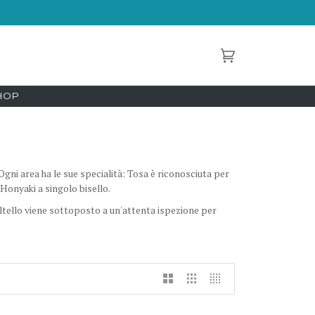
Carrello
(0)
CHOP
 Ogni area ha le sue specialità: Tosa è riconosciuta per
 Honyaki a singolo bisello.
oltello viene sottoposto a un'attenta ispezione per