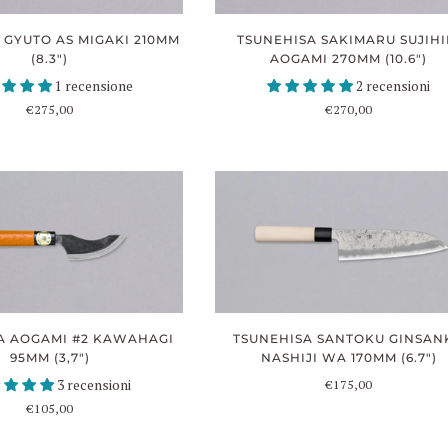
TSUNEHISA SAKIMARU SUJIHI
 GYUTO AS MIGAKI 210MM
AOGAMI 270MM (10.6")
(8.3")
2 recensioni
1 recensione
€270,00
€275,00
TSUNEHISA SANTOKU GINSAN
A AOGAMI #2 KAWAHAGI
NASHIJI WA 170MM (6.7")
95MM (3,7")
€175,00
3 recensioni
€105,00