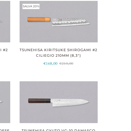
SALVA 20%
I #2
TSUNEHISA KIRITSUKE SHIROGAMI #2
CILIEGIO 210MM (8,3")
€168,00
€210,00
DESE
TSUNEHISA GYUTO VG-10 DAMASCO