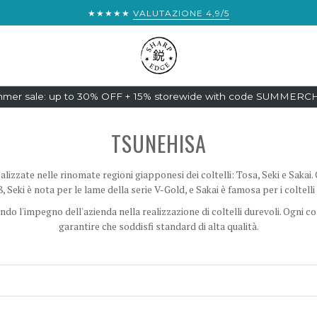
★★★★★
VALUTAZIONE 4,9/5
mer sale: up to 30% OFF + 15% storewide with code SUMMER
TSUNEHISA
alizzate nelle rinomate regioni giapponesi dei coltelli: Tosa, Seki e Sakai.
8, Seki è nota per le lame della serie V-Gold, e Sakai è famosa per i coltelli
o l'impegno dell'azienda nella realizzazione di coltelli durevoli. Ogni c
garantire che soddisfi standard di alta qualità.