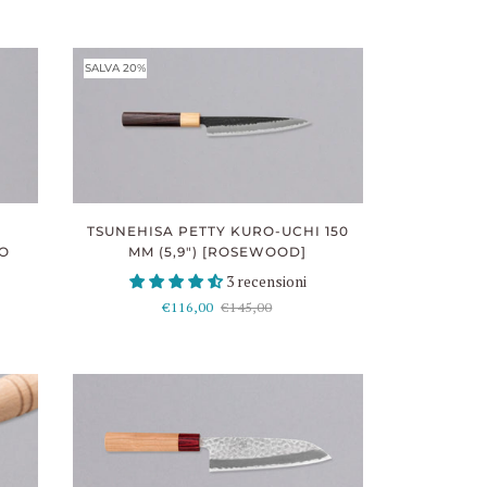
SALVA 20%
TSUNEHISA PETTY KURO-UCHI 150
MM (5,9") [ROSEWOOD]
LO
3 recensioni
€116,00
€145,00