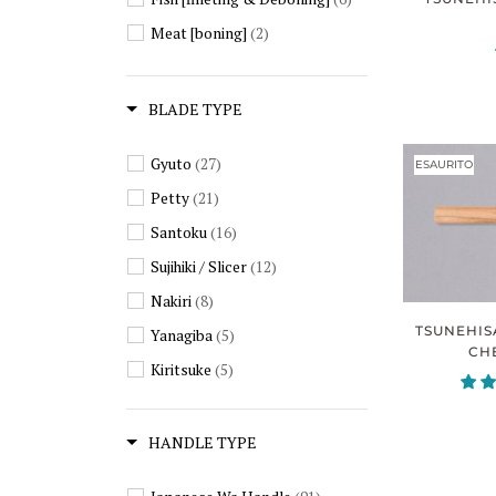
Meat [boning]
(2)
BLADE TYPE
Gyuto
(27)
ESAURITO
Petty
(21)
Santoku
(16)
Sujihiki / Slicer
(12)
Nakiri
(8)
TSUNEHIS
Yanagiba
(5)
CHE
Kiritsuke
(5)
Deba
(5)
Knife Set
(3)
HANDLE TYPE
Boning
(2)