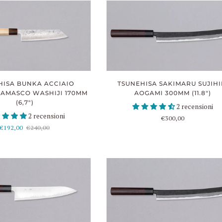
HISA BUNKA ACCIAIO
TSUNEHISA SAKIMARU SUJIHI
DAMASCO WASHIJI 170MM
AOGAMI 300MM (11.8")
(6,7")
2 recensioni
2 recensioni
€300,00
€192,00
€240,00