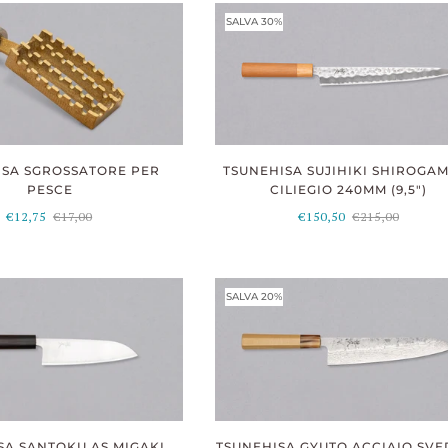
SALVA 30%
ISA SGROSSATORE PER
TSUNEHISA SUJIHIKI SHIROGAM
PESCE
CILIEGIO 240MM (9,5")
€12,75
€17,00
€150,50
€215,00
SALVA 20%
TSUNEHISA GYUTO ACCIAIO SVE
SA SANTOKU AS MIGAKI