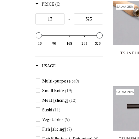
PRICE (€)
SALVA 25%
-
13
90
168
245
323
TSUNEH
USAGE
Multi-purpose
(49)
Small Knife
(19)
SALVA 20%
Meat [slicing]
(12)
Sushi
(11)
Vegetables
(9)
Fish [slicing]
(7)
Fish [filleting & Deboning]
(6)
TSUNEHI