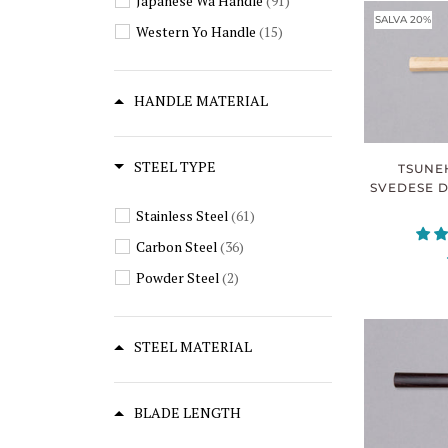
Japanese Wa Handle
(91)
Usuba
(1)
SALVA 20%
Western Yo Handle
(15)
Paring
(1)
Kaisaki
(1)
HANDLE MATERIAL
Bunka
(1)
STEEL TYPE
TSUNE
SVEDESE 
Stainless Steel
(61)
Carbon Steel
(36)
Powder Steel
(2)
STEEL MATERIAL
BLADE LENGTH