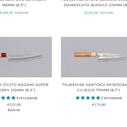
DAMASCATO WASHIJI 210MM (8.
165MM (6.5")
€220,00
€275,00
€208,00
€260,00
A GYUTO AOGAMI SUPER
TSUNEHISA SANTOKU SHIROGAM
RRY 210MM (8.3")
CILIEGIO 170MM (6.7")
4 recensioni
2 recensioni
€225,00
€170,00
Esaurito