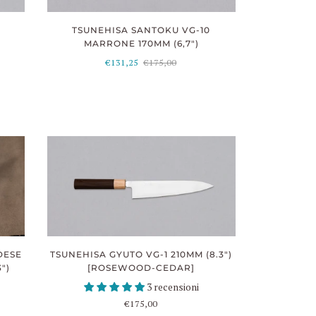
TSUNEHISA SANTOKU VG-10
MARRONE 170MM (6,7")
€131,25
€175,00
TSUNEHISA GYUTO VG-1 210MM (8.3")
DESE
[ROSEWOOD-CEDAR]
")
3 recensioni
€175,00