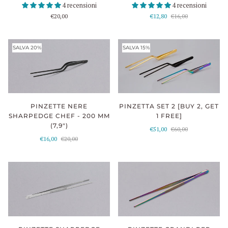
4 recensioni
4 recensioni
€20,00
€12,80
€16,00
SALVA 20%
SALVA 15%
PINZETTA SET 2 [BUY 2, GET
PINZETTE NERE
1 FREE]
SHARPEDGE CHEF - 200 MM
(7,9")
€51,00
€60,00
€16,00
€20,00