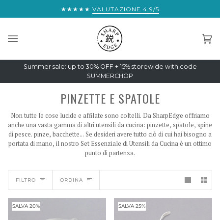
Salta
★★★★★
SEI A UN PASSO DALLA SPEDIZIONE ES
VALUTAZIONE 4,9/5
al
contenuto
Car
(0)
Summer sale: up to 30% OFF + 15% storewide with code
SUMMERCHOP
PINZETTE E SPATOLE
Non tutte le cose lucide e affilate sono coltelli. Da SharpEdge offriamo
anche una vasta gamma di altri utensili da cucina: pinzette, spatole, spine
di pesce.
pinze, bacchette...
Se desideri avere tutto ciò di cui hai bisogno a
portata di mano, il nostro Set Essenziale di Utensili da Cucina è un ottimo
punto di partenza.
ORDINA
FILTRO
ORDINA
SALVA 20%
SALVA 25%