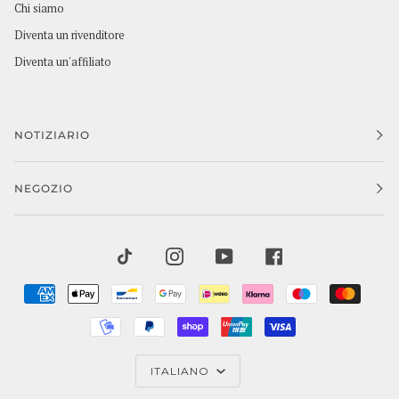
Chi siamo
Diventa un rivenditore
Diventa un'affiliato
NOTIZIARIO
NEGOZIO
TIKTOK
INSTAGRAM
YOUTUBE
FACEBOOK
AMERICAN
APPLE
BANCONTACT
GOOGLE
IDEAL
KLARNA
MAESTRO
MAST
EXPRESS
PAY
PAY
MOBILEPAY
PAYPAL
SHOPIFY
UNIONPAY
VISA
PAY
LINGUA
ITALIANO