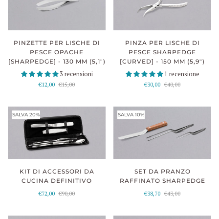
PINZA PER LISCHE DI
PINZETTE PER LISCHE DI
PESCE SHARPEDGE
PESCE OPACHE
[CURVED] - 150 MM (5,9")
[SHARPEDGE] - 130 MM (5,1")
1 recensione
3 recensioni
€30,00
€40,00
€12,00
€15,00
SALVA 20%
SALVA 10%
KIT DI ACCESSORI DA
SET DA PRANZO
CUCINA DEFINITIVO
RAFFINATO SHARPEDGE
€72,00
€90,00
€38,70
€43,00