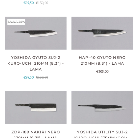
€97,50
€130,00
SALVA 25%
YOSHIDA GYUTO SUJ-2
HAP-40 GYUTO NERO
KURO-UCHI 210MM (8.3") -
210MM (8.3") - LAMA
LAMA
€305,00
€97,50
€130,00
ZDP-189 NAKIRI NERO
YOSHIDA UTILITY SUJ-2
170MM (6.7") - LAMA
KURO-UCHI 175MM (6.9") -