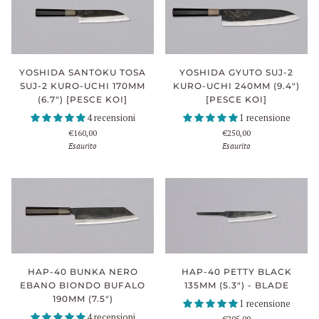
YOSHIDA SANTOKU TOSA
YOSHIDA GYUTO SUJ-2
SUJ-2 KURO-UCHI 170MM
KURO-UCHI 240MM (9.4")
(6.7") [PESCE KOI]
[PESCE KOI]
4 recensioni
1 recensione
€160,00
€250,00
Esaurito
Esaurito
HAP-40 BUNKA NERO
HAP-40 PETTY BLACK
EBANO BIONDO BUFALO
135MM (5.3") - BLADE
190MM (7.5")
1 recensione
4 recensioni
€205,00