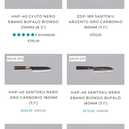
ZDP-189 SANTOKU
HAP-40 GYUTO NERO
ARGENTO ORO CARBONIO
EBANO BUFALO BIONDO
180MM (7,1")
210MM (8.3")
6 recensioni
€350,00
€395,00
SALVA 20%
SALVA 20%
HAP-40 SANTOKU NERO
HAP-40 SANTOKU NERO
ORO CARBONIO 180MM
EBANO BIONDO BUFALO
(7,1")
180MM (7.1")
€284,00
€355,00
€276,00
€345,00