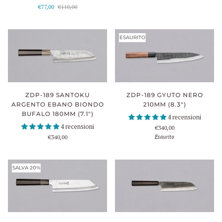
€77,00
€110,00
ESAURITO
ZDP-189 SANTOKU
ZDP-189 GYUTO NERO
ARGENTO EBANO BIONDO
210MM (8.3")
BUFALO 180MM (7.1")
4 recensioni
4 recensioni
€340,00
Esaurito
€340,00
SALVA 20%