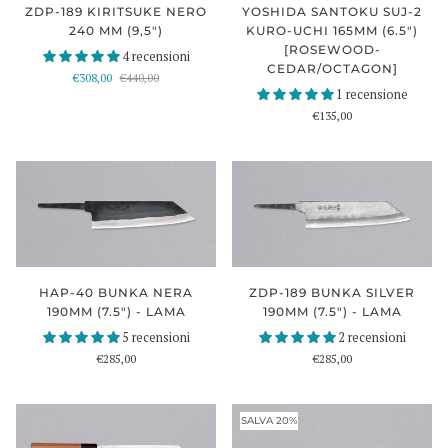
ZDP-189 KIRITSUKE NERO
YOSHIDA SANTOKU SUJ-2
240 MM (9,5")
KURO-UCHI 165MM (6.5")
[ROSEWOOD-
4 recensioni
CEDAR/OCTAGON]
€308,00
€440,00
1 recensione
€135,00
HAP-40 BUNKA NERA
ZDP-189 BUNKA SILVER
190MM (7.5") - LAMA
190MM (7.5") - LAMA
5 recensioni
2 recensioni
€285,00
€285,00
SALVA 20%