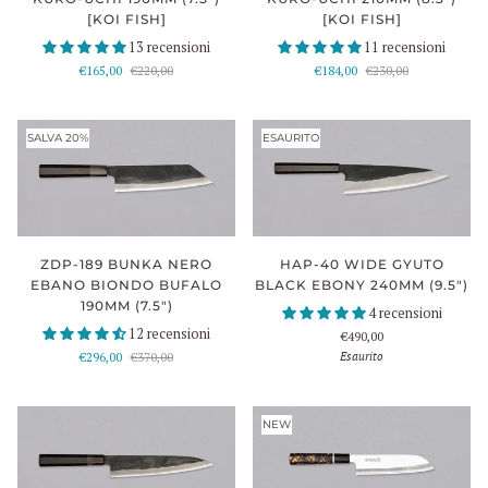
[KOI FISH]
[KOI FISH]
13 recensioni
11 recensioni
€165,00
€220,00
€184,00
€230,00
SALVA 20%
ESAURITO
ZDP-189 BUNKA NERO
HAP-40 WIDE GYUTO
EBANO BIONDO BUFALO
BLACK EBONY 240MM (9.5")
190MM (7.5")
4 recensioni
12 recensioni
€490,00
Esaurito
€296,00
€370,00
NEW