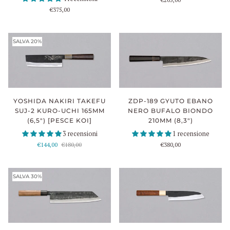
€375,00
SALVA 20%
YOSHIDA NAKIRI TAKEFU
ZDP-189 GYUTO EBANO
SUJ-2 KURO-UCHI 165MM
NERO BUFALO BIONDO
(6,5") [PESCE KOI]
210MM (8,3")
3 recensioni
1 recensione
€144,00
€180,00
€380,00
SALVA 30%