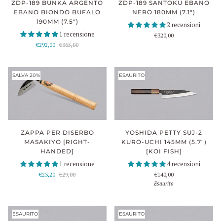
ZDP-189 BUNKA ARGENTO
ZDP-189 SANTOKU EBANO
EBANO BIONDO BUFALO
NERO 180MM (7.1")
190MM (7.5")
2 recensioni
1 recensione
€320,00
€292,00
€365,00
SALVA 20%
ESAURITO
ZAPPA PER DISERBO
YOSHIDA PETTY SUJ-2
MASAKIYO [RIGHT-
KURO-UCHI 145MM (5.7")
HANDED]
[KOI FISH]
1 recensione
4 recensioni
€23,20
€29,00
€140,00
Esaurito
ESAURITO
ESAURITO