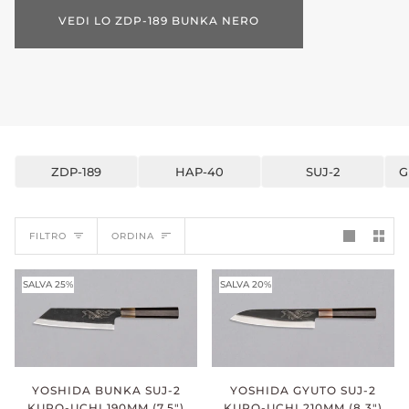
VEDI LO ZDP-189 BUNKA NERO
ZDP-189
HAP-40
SUJ-2
G
ORDINA
FILTRO
ORDINA
SALVA 25%
SALVA 20%
YOSHIDA BUNKA SUJ-2
YOSHIDA GYUTO SUJ-2
KURO-UCHI 190MM (7.5")
KURO-UCHI 210MM (8.3")