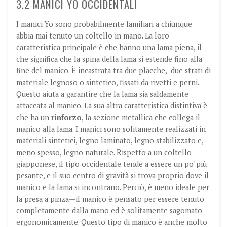
3.2 MANICI YO OCCIDENTALI
I manici Yo sono probabilmente familiari a chiunque
abbia mai tenuto un coltello in mano. La loro
caratteristica principale è che hanno una lama piena, il
che significa che la spina della lama si estende fino alla
fine del manico. È incastrata tra due placche,
due strati di
materiale legnoso o sintetico, fissati da rivetti e perni.
Questo aiuta a garantire che la lama sia saldamente
attaccata al manico. La sua altra caratteristica distintiva è
che ha un
rinforzo
, la sezione metallica che collega il
manico alla lama. I manici sono solitamente realizzati in
materiali sintetici, legno laminato, legno stabilizzato e,
meno spesso, legno naturale. Rispetto a un coltello
giapponese, il tipo occidentale tende a essere un po' più
pesante, e il suo centro di gravità si trova proprio dove il
manico e la lama si incontrano. Perciò, è meno ideale per
la presa a pinza—il manico è pensato per essere tenuto
completamente dalla mano ed è solitamente sagomato
ergonomicamente. Questo tipo di manico è anche molto