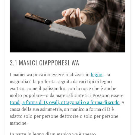
3.1 MANICI GIAPPONESI WA
I manici wa possono essere realizzati in
legno
—
la
magnolia è la preferita, seguita da vari tipi di legno
esotico, come il palissandro, con la noce che è anche
molto popolare
—
o da materiali sintetici. Possono essere
tondi, a forma di D, ovali, ottagonali o a forma di scudo
. A
causa della sua asimmetria, un manico a forma di D è
adatto solo per persone destrorse o solo per persone
mancine.
La parte in legno di un manico wa è spesso