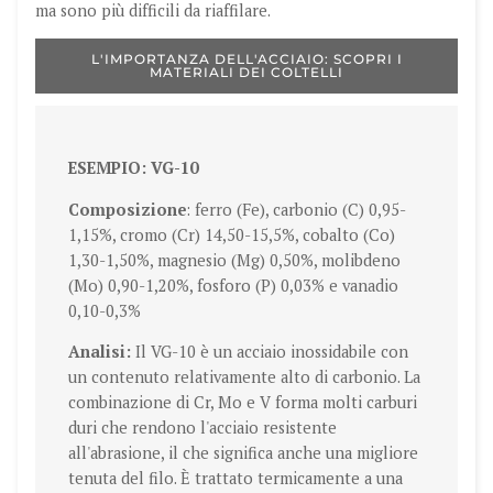
ma sono più difficili da riaffilare.
L'IMPORTANZA DELL'ACCIAIO: SCOPRI I
MATERIALI DEI COLTELLI
ESEMPIO: VG-10
Composizione
: ferro (Fe), carbonio (C) 0,95-
1,15%, cromo (Cr) 14,50-15,5%, cobalto (Co)
1,30-1,50%, magnesio (Mg) 0,50%, molibdeno
(Mo) 0,90-1,20%, fosforo (P) 0,03% e vanadio
0,10-0,3%
Analisi
:
Il VG-10 è un acciaio inossidabile con
un contenuto relativamente alto di carbonio. La
combinazione di Cr, Mo e V forma molti carburi
duri che rendono l'acciaio resistente
all'abrasione, il che significa anche una migliore
tenuta del filo. È trattato termicamente a una