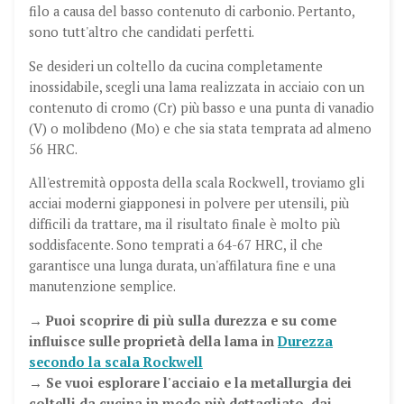
filo a causa del basso contenuto di carbonio. Pertanto,
sono tutt'altro che candidati perfetti.
Se desideri un coltello da cucina completamente
inossidabile, scegli una lama realizzata in acciaio con un
contenuto di cromo (Cr) più basso e una punta di vanadio
(V) o molibdeno (Mo) e che sia stata temprata ad almeno
56 HRC.
All'estremità opposta della scala Rockwell, troviamo gli
acciai moderni giapponesi in polvere per utensili, più
difficili da trattare, ma il risultato finale è molto più
soddisfacente. Sono temprati a 64-67 HRC, il che
garantisce una lunga durata, un'affilatura fine e una
manutenzione semplice.
→ Puoi scoprire di più sulla durezza e su come
influisce sulle proprietà della lama in
Durezza
secondo la scala Rockwell
→ Se vuoi esplorare l'acciaio e la metallurgia dei
coltelli da cucina in modo più dettagliato, dai