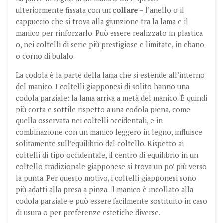
ulteriormente fissata con un
collare
– l’anello o il
cappuccio che si trova alla giunzione tra la lama e il
manico per rinforzarlo. Può essere realizzato in plastica
o, nei coltelli di serie più prestigiose e limitate, in ebano
o corno di bufalo.
La codola è la parte della lama che si estende all’interno
del manico. I coltelli giapponesi di solito hanno una
codola parziale: la lama arriva a metà del manico. È quindi
più corta e sottile rispetto a una codola piena, come
quella osservata nei coltelli occidentali, e in
combinazione con un manico leggero in legno, influisce
solitamente sull’equilibrio del coltello. Rispetto ai
coltelli di tipo occidentale, il centro di equilibrio in un
coltello tradizionale giapponese si trova un po’ più verso
la punta. Per questo motivo, i coltelli giapponesi sono
più adatti alla presa a pinza. Il manico è incollato alla
codola parziale e può essere facilmente sostituito in caso
di usura o per preferenze estetiche diverse.