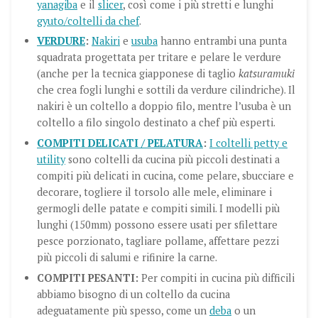
yanagiba
e il
slicer
, così come i più stretti e lunghi
gyuto/coltelli da chef
.
VERDURE
:
Nakiri
e
usuba
hanno entrambi una punta
squadrata progettata per tritare e pelare le verdure
(anche per la tecnica giapponese di taglio
katsuramuki
che crea fogli lunghi e sottili da verdure cilindriche). Il
nakiri è un coltello a doppio filo, mentre l’usuba è un
coltello a filo singolo destinato a chef più esperti.
COMPITI DELICATI / PELATURA
:
I coltelli petty e
utility
sono coltelli da cucina più piccoli destinati a
compiti più delicati in cucina, come pelare, sbucciare e
decorare, togliere il torsolo alle mele, eliminare i
germogli delle patate e compiti simili. I modelli più
lunghi (150mm) possono essere usati per sfilettare
pesce porzionato, tagliare pollame, affettare pezzi
più piccoli di salumi e rifinire la carne.
COMPITI PESANTI
:
Per compiti in cucina più difficili
abbiamo bisogno di un coltello da cucina
adeguatamente più spesso, come un
deba
o un