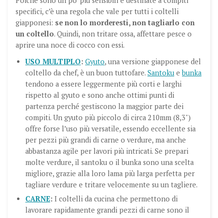
Poiché sono un po’ più sensibili e destinate a compiti
specifici, c’è una regola che vale per tutti i coltelli
giapponesi:
se non lo morderesti, non tagliarlo con
un coltello
. Quindi, non tritare ossa, affettare pesce o
aprire una noce di cocco con essi.
USO MULTIPLO
:
Gyuto
, una versione giapponese del
coltello da chef, è un buon tuttofare.
Santoku
e
bunka
tendono a essere leggermente più corti e larghi
rispetto al gyuto e sono anche ottimi punti di
partenza perché gestiscono la maggior parte dei
compiti. Un gyuto più piccolo di circa 210mm (8,3")
offre forse l’uso più versatile, essendo eccellente sia
per pezzi più grandi di carne o verdure, ma anche
abbastanza agile per lavori più intricati. Se prepari
molte verdure, il santoku o il bunka sono una scelta
migliore, grazie alla loro lama più larga perfetta per
tagliare verdure e tritare velocemente su un tagliere
.
CARNE
:
I coltelli da cucina che permettono di
lavorare rapidamente grandi pezzi di carne sono il