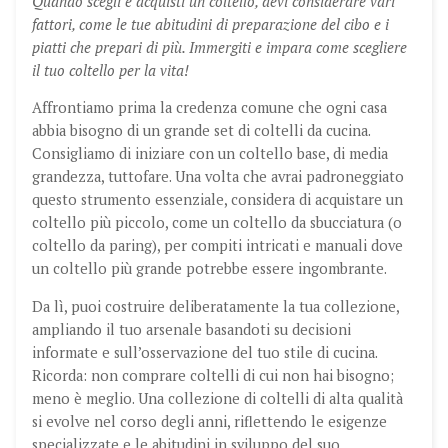
Quando scegli e acquisti un coltello, devi considerare vari
fattori, come le tue abitudini di preparazione del cibo e i
piatti che prepari di più. Immergiti e impara come scegliere
il tuo coltello per la vita!
Affrontiamo prima la credenza comune che ogni casa
abbia bisogno di un grande set di coltelli da cucina.
Consigliamo di iniziare con un coltello base, di media
grandezza, tuttofare. Una volta che avrai padroneggiato
questo strumento essenziale, considera di acquistare un
coltello più piccolo, come un coltello da sbucciatura (o
coltello da paring), per compiti intricati e manuali dove
un coltello più grande potrebbe essere ingombrante.
Da lì, puoi costruire deliberatamente la tua collezione,
ampliando il tuo arsenale basandoti su decisioni
informate e sull’osservazione del tuo stile di cucina.
Ricorda: non comprare coltelli di cui non hai bisogno;
meno è meglio. Una collezione di coltelli di alta qualità
si evolve nel corso degli anni, riflettendo le esigenze
specializzate e le abitudini in sviluppo del suo