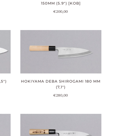
150MM (5.9") [KOB]
€200,00
5")
HOKIYAMA DEBA SHIROGAMI 180 MM
(7,1")
€280,00