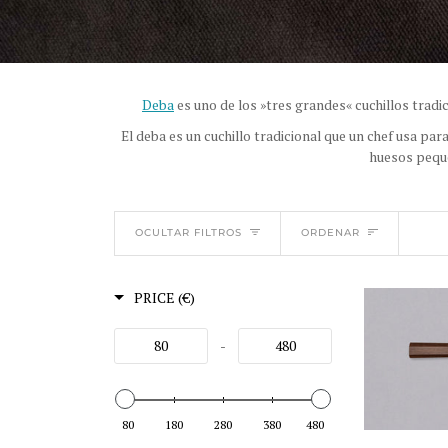
Deba
es uno de los »tres grandes« cuchillos tradi
El deba es un cuchillo tradicional que un chef usa par
huesos pequ
ORDENAR
OCULTAR FILTROS
ORDENAR
PRICE (€)
-
80
180
280
380
480