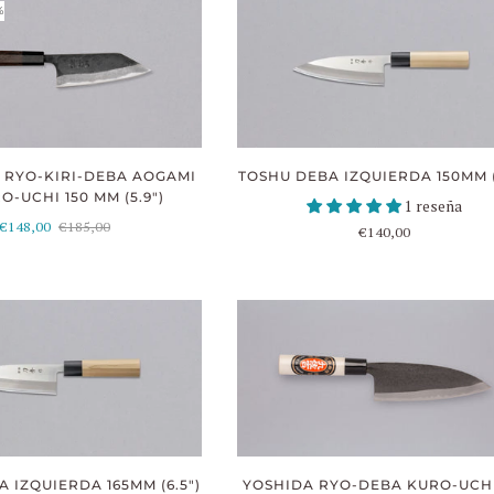
%
 RYO-KIRI-DEBA AOGAMI
TOSHU DEBA IZQUIERDA 150MM (
O-UCHI 150 MM (5.9")
1 reseña
€148,00
€185,00
€140,00
 IZQUIERDA 165MM (6.5")
YOSHIDA RYO-DEBA KURO-UCHI