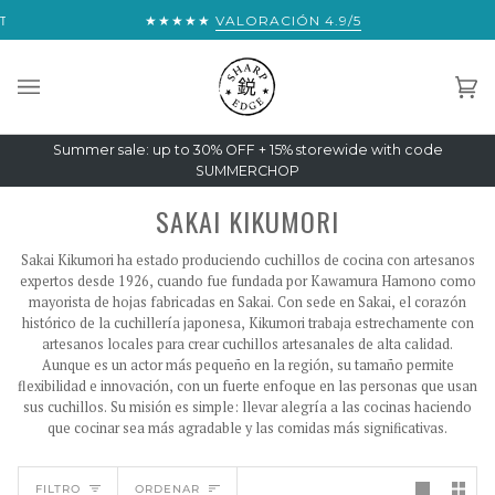
Saltar
TENER ENVÍO EXPRESS MUNDIAL GRATUITO:
★★★★★
VALORACIÓN 4.9/5
€300
al
contenido
Car
(0)
Summer sale: up to 30% OFF + 15% storewide with code
SUMMERCHOP
SAKAI KIKUMORI
Sakai Kikumori ha estado produciendo cuchillos de cocina con artesanos
expertos desde 1926, cuando fue fundada por Kawamura Hamono como
mayorista de hojas fabricadas en Sakai. Con sede en Sakai, el corazón
histórico de la cuchillería japonesa, Kikumori trabaja estrechamente con
artesanos locales para crear cuchillos artesanales de alta calidad.
Aunque es un actor más pequeño en la región, su tamaño permite
flexibilidad e innovación, con un fuerte enfoque en las personas que usan
sus cuchillos. Su misión es simple: llevar alegría a las cocinas haciendo
que cocinar sea más agradable y las comidas más significativas.
ORDENAR
FILTRO
ORDENAR