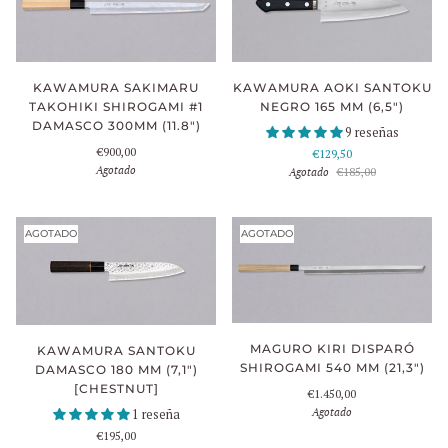
KAWAMURA SAKIMARU
KAWAMURA AOKI SANTOKU
TAKOHIKI SHIROGAMI #1
NEGRO 165 MM (6,5")
DAMASCO 300MM (11.8")
9 reseñas
€900,00
€129,50
Agotado
Agotado
€185,00
AGOTADO
AGOTADO
MAGURO KIRI DISPARÓ
KAWAMURA SANTOKU
SHIROGAMI 540 MM (21,3")
DAMASCO 180 MM (7,1")
[CHESTNUT]
€1.450,00
Agotado
1 reseña
€195,00