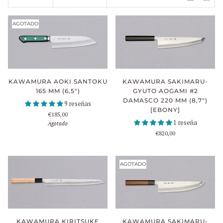
AGOTADO
KAWAMURA AOKI SANTOKU
KAWAMURA SAKIMARU-
165 MM (6,5")
GYUTO AOGAMI #2
DAMASCO 220 MM (8,7")
9 reseñas
[EBONY]
€185,00
1 reseña
Agotado
€820,00
AGOTADO
KAWAMURA KIRITSUKE
KAWAMURA SAKIMARU-