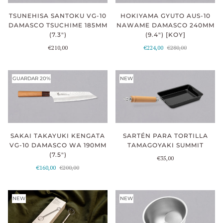
HOKIYAMA GYUTO AUS-10
TSUNEHISA SANTOKU VG-10
NAWAME DAMASCO 240MM
DAMASCO TSUCHIME 185MM
(9.4") [KOY]
(7.3")
€224,00
€280,00
€210,00
GUARDAR 20%
NEW
SARTÉN PARA TORTILLA
SAKAI TAKAYUKI KENGATA
TAMAGOYAKI SUMMIT
VG-10 DAMASCO WA 190MM
(7.5")
€35,00
€160,00
€200,00
NEW
NEW