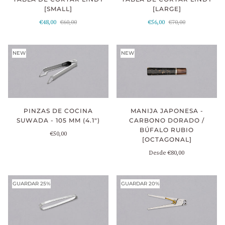
[SMALL]
[LARGE]
€48,00
€60,00
€56,00
€70,00
NEW
NEW
PINZAS DE COCINA
MANIJA JAPONESA -
SUWADA - 105 MM (4.1")
CARBONO DORADO /
BÚFALO RUBIO
€50,00
[OCTAGONAL]
Desde
€80,00
GUARDAR 25%
GUARDAR 20%