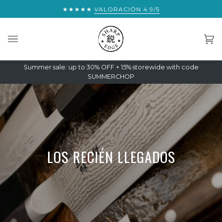
Saltar
ENER ENVÍO EXPRESS MUNDIAL GRATUITO:
★★★★★
VALORACIÓN 4.9/5
€300
al
contenido
Car
(0)
Summer sale: up to 30% OFF + 15% storewide with code
SUMMERCHOP
LOS RECIÉN LLEGADOS