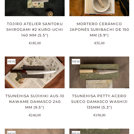
TOJIRO ATELIER SANTOKU
MORTERO CERÁMICO
SHIROGAMI #2 KURO-UCHI
JAPONÉS SURIBACHI DE 150
140 MM (5.5")
MM (5.9")
€185,00
€35,00
NEW
NEW
TSUNEHISA PETTY ACERO
TSUNEHISA SUJIHIKI AUS-10
SUECO DAMASCO WASHIJI
NAWAME DAMASCO 240
135MM (5.3")
MM (9.5")
€190,00
€240,00
NEW
NEW