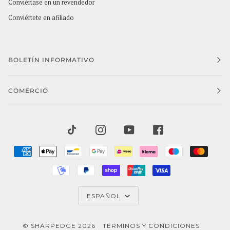
Conviértase en un revendedor
Conviértete en afiliado
BOLETÍN INFORMATIVO
COMERCIO
TIKTOK
INSTAGRAM
YOUTUBE
FACEBOOK
AMERICAN
APPLE
BANCONTACT
GOOGLE
IDEAL
KLARNA
MAESTRO
MAST
EXPRESS
PAY
PAY
MOBILEPAY
PAYPAL
SHOPIFY
UNIONPAY
VISA
PAY
IDIOMA
ESPAÑOL
©
SHARPEDGE
2026
TÉRMINOS Y CONDICIONES