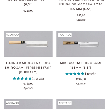
(6,5")
USUBA DE MADERA ROJA
165 MM (6.5")
€220,00
€85,00
Agotado
AGOTADO
AGOTADO
TOJIRO KAKUGATA USUBA
MIKI USUBA SHIROGAMI
SHIROGAMI #1 195 MM (7,6")
165MM (6,5")
[BUFFALO]
1 reseña
1 reseña
€205,00
Agotado
€160,00
Agotado
AGOTADO
AGOTADO