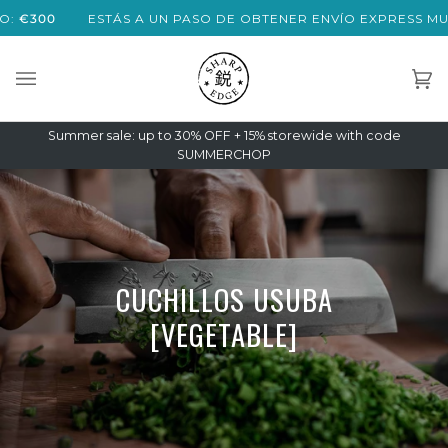
Saltar
€300
ESTÁS A UN PASO DE OBTENER ENVÍO EXPRESS MUN
al
contenido
Car
(0)
Summer sale: up to 30% OFF + 15% storewide with code
SUMMERCHOP
CUCHILLOS USUBA
[VEGETABLE]