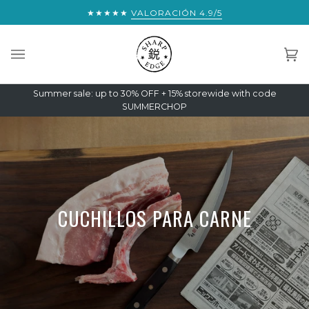
Saltar
BTENER ENVÍO EXPRESS MUNDIAL GRATUITO:
★★★★★
VALORACIÓN 4.9/5
€300
al
contenido
Car
(0)
Summer sale: up to 30% OFF + 15% storewide with code
SUMMERCHOP
CUCHILLOS PARA CARNE