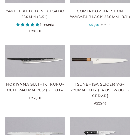
YAXELL KETU DESHUESADO
CORTADOR KAI SHUN
150MM (5.9")
WASABI BLACK 230MM (9.1")
1 reseña
€60,00
€75,00
€280,00
HOKIYAMA SUJIHIKI KURO-
TSUNEHISA SLICER VG-1
UCHI 240 MM (9,5") - HOJA
270MM (10.6") [ROSEWOOD-
CEDAR]
€230,00
€230,00