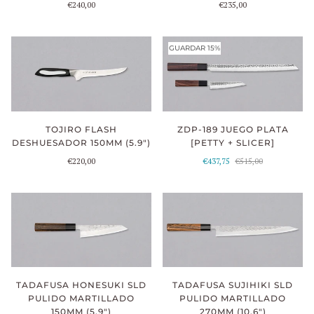
€235,00
€240,00
GUARDAR 15%
TOJIRO FLASH
ZDP-189 JUEGO PLATA
DESHUESADOR 150MM (5.9")
[PETTY + SLICER]
€220,00
€437,75
€515,00
TADAFUSA HONESUKI SLD
TADAFUSA SUJIHIKI SLD
PULIDO MARTILLADO
PULIDO MARTILLADO
150MM (5.9")
270MM (10.6")