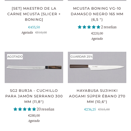
[SET] MAESTRO DE LA
MCUSTA BONING VG-10
CARNE MCUSTA [SLICER +
DAMASCO NEGRO 165 MM
BONING]
(6,5 ")
2 reseñas
€433,50
Agotado
€510,00
€220,00
Agotado
AGOTADO
GUARDAR 25%
HAYABUSA SUJIHIKI
SG2 BURJA - CUCHILLO
AOGAMI SÚPER ÉBANO 270
PARA JAMÓN SERRANO 300
MM (10,6")
MM (11,8")
20 reseñas
€236,25
€315,00
€280,00
Agotado