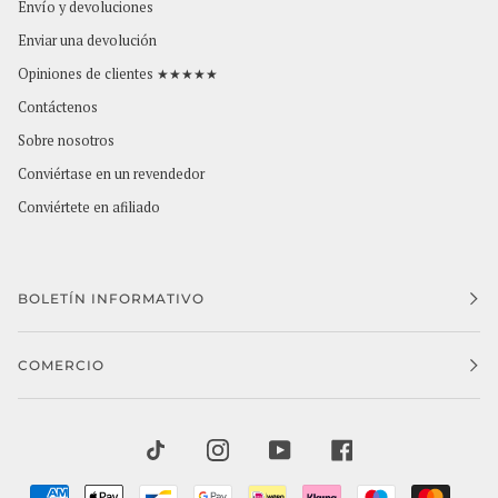
Envío y devoluciones
Enviar una devolución
Opiniones de clientes ★★★★★
Contáctenos
Sobre nosotros
Conviértase en un revendedor
Conviértete en afiliado
BOLETÍN INFORMATIVO
COMERCIO
TIKTOK
INSTAGRAM
YOUTUBE
FACEBOOK
AMERICAN
APPLE
BANCONTACT
GOOGLE
IDEAL
KLARNA
MAESTRO
MAST