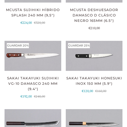
MCUSTA SUJIHIKI HÍBRIDO
MCUSTA DESHUESADOR
SPLASH 240 MM (9,5")
DAMASCO D CLÁSICO
NEGRO 165MM (6.5")
€224,00
€320,00
€210,00
GUARDAR 20%
GUARDAR 25%
SAKAI TAKAYUKI SUJIHIKI
SAKAI TAKAYUKI HONESUKI
VG-10 DAMASCO 240 MM
INOX 150 MM (5.9")
(9.4")
€120,00
€160,00
€192,00
€240,00