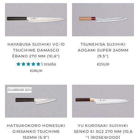
HAYABUSA SUJIHIKI VG-10
TSUNEHISA SUJIHIKI
TSUCHIME DAMASCO
AOGAMI SUPER 240MM
ÉBANO 270 MM (10,6")
(9.5")
1 reseña
€250,00
€280,00
GUARDAR 20%
HATSUKOKORO HONESUKI
YU KUROSAKI SUJIHIKI
GINSANKO TSUCHIME
SENKO EI SG2 270 MM (10,6
150MM (5.9")
") [ROSEWOOD]