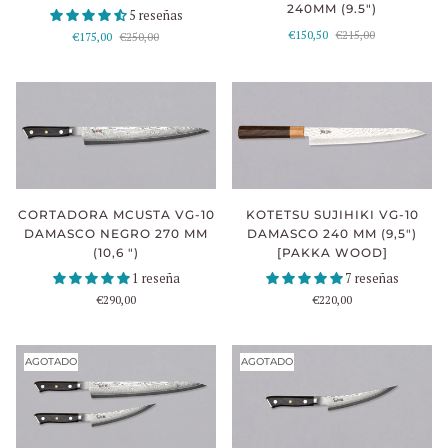
240MM (9.5")
5 reseñas
€150,50
€215,00
€175,00
€250,00
CORTADORA MCUSTA VG-10
KOTETSU SUJIHIKI VG-10
DAMASCO NEGRO 270 MM
DAMASCO 240 MM (9,5")
(10,6 ")
[PAKKA WOOD]
1 reseña
7 reseñas
€290,00
€220,00
AGOTADO
AGOTADO