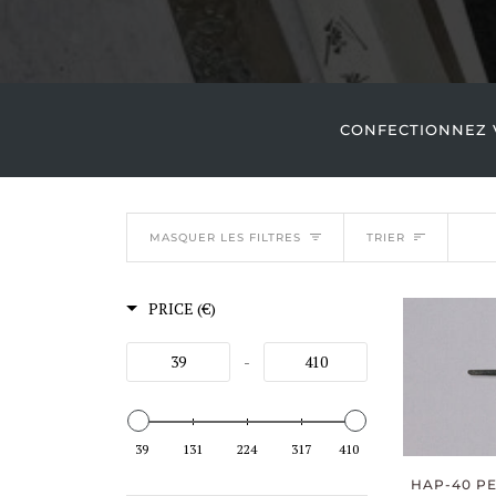
CONFECTIONNEZ V
TRIER
MASQUER LES FILTRES
TRIER
PRICE (€)
-
39
131
224
317
410
HAP-40 PET