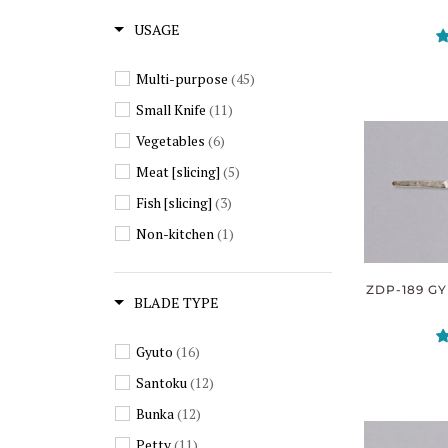
USAGE
Multi-purpose
(45)
Small Knife
(11)
Vegetables
(6)
Meat [slicing]
(5)
Fish [slicing]
(3)
Non-kitchen
(1)
ZDP-189 GY
BLADE TYPE
Gyuto
(16)
Santoku
(12)
Bunka
(12)
Petty
(11)