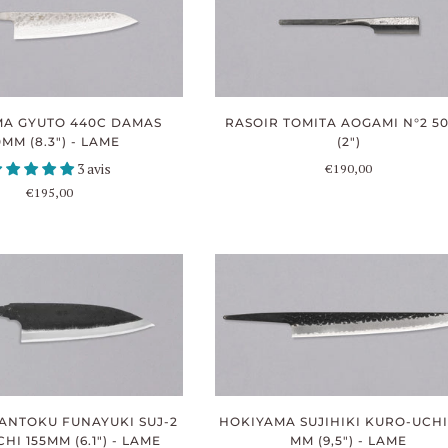
MA GYUTO 440C DAMAS
RASOIR TOMITA AOGAMI N°2 5
0MM (8.3") - LAME
(2")
3 avis
€190,00
€195,00
ANTOKU FUNAYUKI SUJ-2
HOKIYAMA SUJIHIKI KURO-UCHI
I 155MM (6.1") - LAME
MM (9,5") - LAME