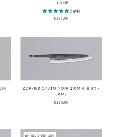
- LAME
2 avis
€285,00
CHI
ZDP-189 GYUTO NOIR 210MM (8.3") -
LAME
€290,00
ENREGISTRER 25%