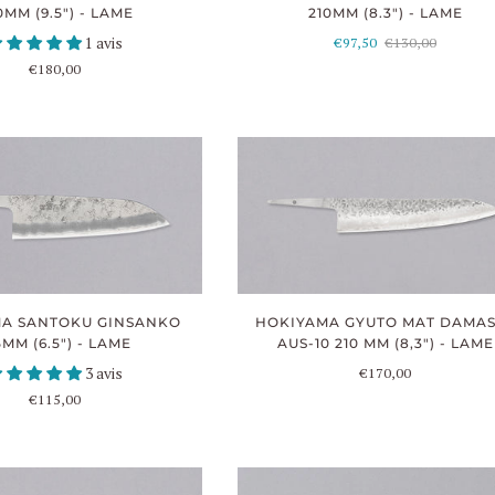
0MM (9.5") - LAME
210MM (8.3") - LAME
1 avis
€97,50
€130,00
€180,00
A SANTOKU GINSANKO
HOKIYAMA GYUTO MAT DAMA
5MM (6.5") - LAME
AUS-10 210 MM (8,3") - LAME
3 avis
€170,00
€115,00