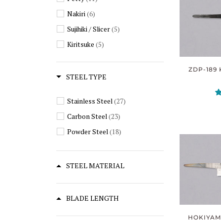
Nakiri
(6)
Sujihiki / Slicer
(5)
Kiritsuke
(5)
Utility
(2)
ZDP-189 
Prosciutto
(2)
STEEL TYPE
Ajikiri
(1)
Stainless Steel
(27)
Carbon Steel
(23)
Powder Steel
(18)
STEEL MATERIAL
BLADE LENGTH
HOKIYAMA