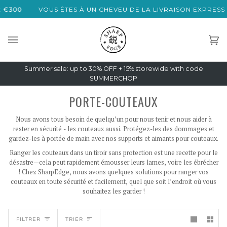
Passer
€300
VOUS ÊTES À UN CHEVEU DE LA LIVRAISON EXPRESS G
au
contenu
Pan
(0)
Summer sale: up to 30% OFF + 15% storewide with code
SUMMERCHOP
PORTE-COUTEAUX
Nous avons tous besoin de quelqu’un pour nous tenir et nous aider à
rester en sécurité - les couteaux aussi. Protégez-les des dommages et
gardez-les à portée de main avec nos supports et aimants pour couteaux.
Ranger les couteaux dans un tiroir sans protection est une recette pour le
désastre—cela peut rapidement émousser leurs lames, voire les ébrécher
! Chez SharpEdge, nous avons quelques solutions pour ranger vos
couteaux en toute sécurité et facilement, quel que soit l’endroit où vous
souhaitez les garder !
TRIER
FILTRER
TRIER