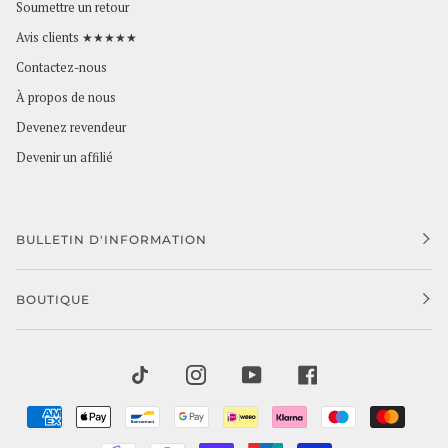
Soumettre un retour
Avis clients ★★★★★
Contactez-nous
À propos de nous
Devenez revendeur
Devenir un affilié
BULLETIN D'INFORMATION
BOUTIQUE
TIKTOK
INSTAGRAM
YOUTUBE
FACEBOOK
AMERICAN
APPLE
BANCONTACT
GOOGLE
IDEAL
KLARNA
MAESTRO
MAST
EXPRESS
PAY
PAY