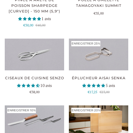
TAMAGOYAKI SUMMIT
POISSON SHARPEDGE
[CURVED] - 150 MM (5,9")
€35,00
1 avis
€30,00
€40,00
ENREGISTRER 25%
CISEAUX DE CUISINE SENZO
ÉPLUCHEUR AISAI SENKA
10 avis
5 avis
€38,00
€17,25
€23,00
ENREGISTRER 10%
ENREGISTRER 20%