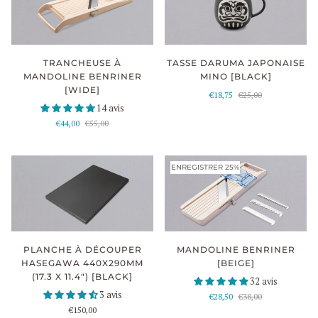
TASSE DARUMA JAPONAISE
TRANCHEUSE À
MINO [BLACK]
MANDOLINE BENRINER
[WIDE]
€18,75
€25,00
14 avis
€44,00
€55,00
ENREGISTRER 25%
MANDOLINE BENRINER
PLANCHE À DÉCOUPER
[BEIGE]
HASEGAWA 440X290MM
(17.3 X 11.4") [BLACK]
32 avis
3 avis
€28,50
€38,00
€150,00