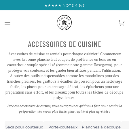
Passer
ÊTES À UN CHEVEU DE LA LIVRAISON EXPRESS GRATUITE DANS
★★★★★
NOTE 4,9/5
au
contenu
Pan
(0)
ACCESSOIRES DE CUISINE
Accessoires de cuisine essentiels pour chaque cuisinier ! Commencez
avec la bonne planche à découper, de préférence en bois ou en
caoutchouc souple spécialisé (comme notre gamme Hasegawa), pour
protéger vos couteaux et les garder bien affûtés pendant l’utilisation.
Ajoutez des outils indispensables comme les mandolines pour des
tranches précises, les grattoirs à écailles de poisson pour un nettoyage
facile, les pinces pour un dressage délicat, les éplucheurs pour une
préparation sans effort, et les ciseaux pour toutes les tâches de découpe
polyvalentes.
Avec ces accessoires de cuisine, vous aurez tout ce qu’il vous faut pour rendre la
préparation des repas plus facile, plus rapide et plus agréable !
Sacs pour couteaux
Porte-couteaux
Planches à découper