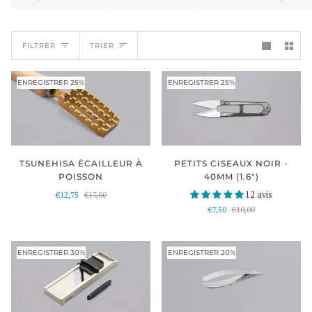
TRIER
FILTRER
TRIER
ENREGISTRER 25%
ENREGISTRER 25%
TSUNEHISA ÉCAILLEUR À
PETITS CISEAUX NOIR -
POISSON
40MM (1.6")
12 avis
€12,75
€17,00
€7,50
€10,00
ENREGISTRER 30%
ENREGISTRER 20%