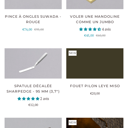
VOLER UNE MANDOLINE
PINCE À ONGLES SUWADA -
COMME UN JUMBO
ROUGE
4 avis
€76,00
€95,00
€45,00
€60,00
NEW
SPATULE DÉCALÉE
FOUET PILON LEYE MISO
SHARPEDGE - 95 MM (3,7")
€20,00
2 avis
€12,00
NEW