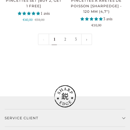
PINCETTES À ARÊTES DE
PINCETTES SET [BUY 2, GET
POISSON [SHARPEDGE] -
1 FREE]
120 MM (4,7")
1 avis
3 avis
€40,00
€58,00
€10,00
1
2
3
SERVICE CLIENT