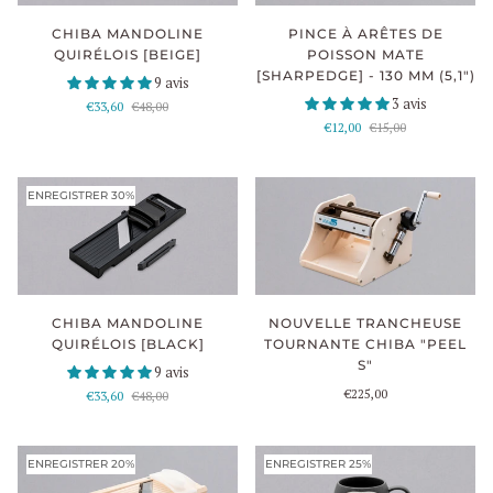
CHIBA MANDOLINE
PINCE À ARÊTES DE
QUIRÉLOIS [BEIGE]
POISSON MATE
[SHARPEDGE] - 130 MM (5,1")
9 avis
3 avis
€33,60
€48,00
€12,00
€15,00
ENREGISTRER 30%
CHIBA MANDOLINE
NOUVELLE TRANCHEUSE
QUIRÉLOIS [BLACK]
TOURNANTE CHIBA "PEEL
S"
9 avis
€225,00
€33,60
€48,00
ENREGISTRER 20%
ENREGISTRER 25%