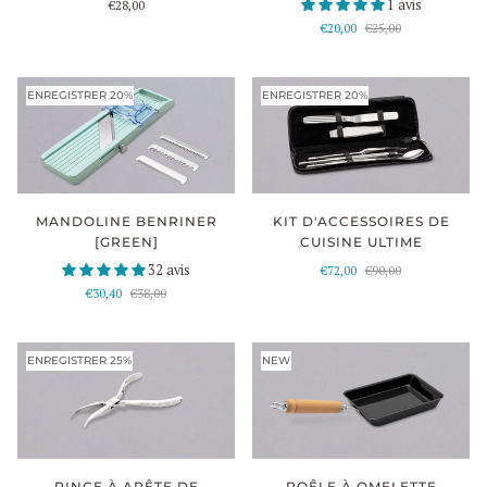
1 avis
€28,00
€20,00
€25,00
ENREGISTRER 20%
ENREGISTRER 20%
KIT D'ACCESSOIRES DE
MANDOLINE BENRINER
CUISINE ULTIME
[GREEN]
32 avis
€72,00
€90,00
€30,40
€38,00
ENREGISTRER 25%
NEW
POÊLE À OMELETTE
PINCE À ARÊTE DE