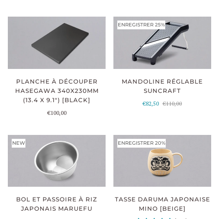
ENREGISTRER 25%
MANDOLINE RÉGLABLE
PLANCHE À DÉCOUPER
SUNCRAFT
HASEGAWA 340X230MM
(13.4 X 9.1") [BLACK]
€82,50
€110,00
€100,00
NEW
ENREGISTRER 20%
TASSE DARUMA JAPONAISE
BOL ET PASSOIRE À RIZ
MINO [BEIGE]
JAPONAIS MARUEFU