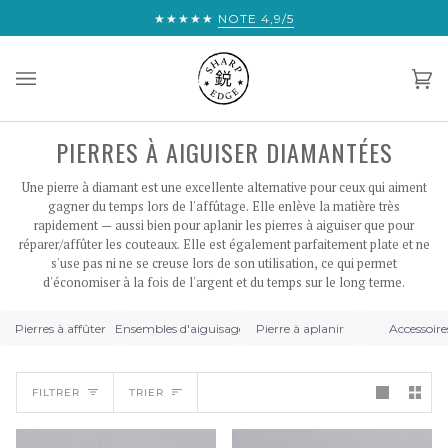
Passer
★★★★★
VOUS ÊTES À UN CHEVEU DE LA LIVRAIS
NOTE 4,9/5
au
contenu
Pan
(0)
PIERRES À AIGUISER DIAMANTÉES
Une pierre à diamant est une excellente alternative pour ceux qui aiment
gagner du temps lors de l'affûtage. Elle enlève la matière très
rapidement — aussi bien pour aplanir les pierres à aiguiser que pour
réparer/affûter les couteaux. Elle est également parfaitement plate et ne
s'use pas ni ne se creuse lors de son utilisation, ce qui permet
d'économiser à la fois de l'argent et du temps sur le long terme.
Pierres à affûter
Ensembles d'aiguisage
Pierre à aplanir
Accessoire
TRIER
FILTRER
TRIER