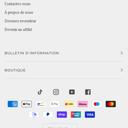
Contactez-nous
À propos de nous
Devenez revendeur
Devenir un affilié
BULLETIN D'INFORMATION
BOUTIQUE
TIKTOK
INSTAGRAM
YOUTUBE
FACEBOOK
AMERICAN
APPLE
BANCONTACT
GOOGLE
IDEAL
KLARNA
MAESTRO
MAST
EXPRESS
PAY
PAY
MOBILEPAY
PAYPAL
SHOPIFY
UNIONPAY
VISA
PAY
LANGUE