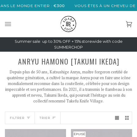
Passer
NS LE MONDE ENTIER :
€300
VOUS ÊTES À UN CHEVEU DE L
au
contenu
Pan
(0)
Summer sale: up to 30% OFF + 15% storewide with code
SUMMERCHOP
ANRYU HAMONO [TAKUMI IKEDA]
Depuis plus de 50 ans, Katsushige Anryu, maître forgeron certifié de
quatrième génération, a cultivé la marque Anryu pour en faire une icône
mondialement reconnue dans la coutellerie, célébrée pour son design
impeccable et ses performances. En 2021, il a transmis le flambeau à son
apprenti et neveu, Takumi Ikeda, qui poursuit l'héritage au sein du
collectif renommé Takefu Knife Village.
TRIER
FILTRER
TRIER
ÉPUISÉ