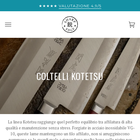
Salta
O DALLA SPEDIZIONE ESPRESSA GRATUITA IN TUTTO IL MONDO:
★★★★★
VALUTAZIONE 4,9/5
al
contenuto
Car
(0)
COLTELLI KOTETSU
La linea Kotetsu raggiunge quel perfetto equilibrio tra affilatura di alta
qualità e manutenzione senza stress. Forgiate in acciaio inossidabile VG-
10, queste lame mantengono un filo affilato, non si arrugginiscono
nemmeno se le guardi male e rispondono molto bene sulle pietre per