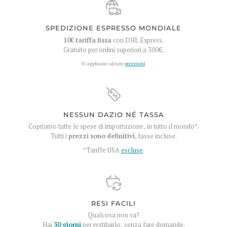
SPEDIZIONE ESPRESSO MONDIALE
10€
tariffa fissa
con DHL Express.
Gratuito per ordini superiori a
300€
.
Si applicano alcune
eccezioni
.
NESSUN DAZIO NÉ TASSA
Copriamo tutte le spese di importazione, in tutto il mondo*.
Tutti i
prezzi sono definitivi
, tasse incluse.
*Tariffe USA
escluse
.
RESI FACILI
Qualcosa non va?
Hai
30 giorni
per restituirlo, senza fare domande.