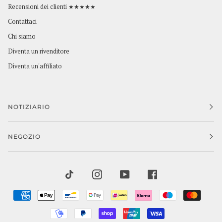
Recensioni dei clienti ★★★★★
Contattaci
Chi siamo
Diventa un rivenditore
Diventa un'affiliato
NOTIZIARIO
NEGOZIO
TIKTOK
INSTAGRAM
YOUTUBE
FACEBOOK
AMERICAN
APPLE
BANCONTACT
GOOGLE
IDEAL
KLARNA
MAESTRO
MAST
EXPRESS
PAY
PAY
MOBILEPAY
PAYPAL
SHOPIFY
UNIONPAY
VISA
PAY