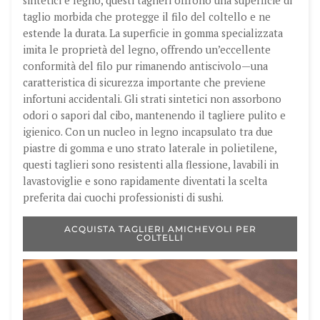
sintetici e legno, questi taglieri offrono una superficie di
taglio morbida che protegge il filo del coltello e ne
estende la durata. La superficie in gomma specializzata
imita le proprietà del legno, offrendo un’eccellente
conformità del filo pur rimanendo antiscivolo—una
caratteristica di sicurezza importante che previene
infortuni accidentali. Gli strati sintetici non assorbono
odori o sapori dal cibo, mantenendo il tagliere pulito e
igienico. Con un nucleo in legno incapsulato tra due
piastre di gomma e uno strato laterale in polietilene,
questi taglieri sono resistenti alla flessione, lavabili in
lavastoviglie e sono rapidamente diventati la scelta
preferita dai cuochi professionisti di sushi.
ACQUISTA TAGLIERI AMICHEVOLI PER
COLTELLI