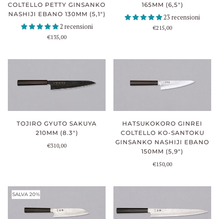
COLTELLO PETTY GINSANKO
165MM (6,5")
NASHIJI EBANO 130MM (5,1")
23 recensioni
2 recensioni
€215,00
€135,00
TOJIRO GYUTO SAKUYA
HATSUKOKORO GINREI
210MM (8.3")
COLTELLO KO-SANTOKU
GINSANKO NASHIJI EBANO
€310,00
150MM (5,9")
€150,00
SALVA 20%