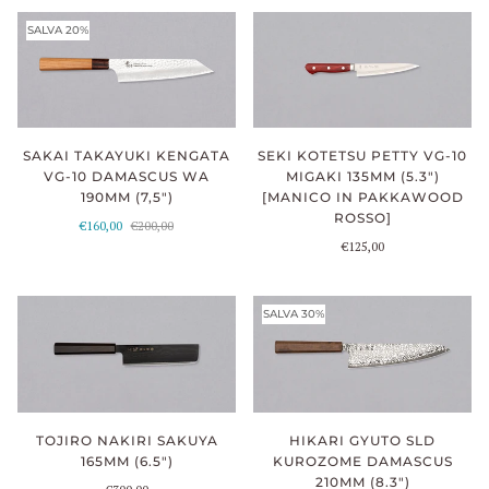
SALVA 20%
SAKAI TAKAYUKI KENGATA
SEKI KOTETSU PETTY VG-10
VG-10 DAMASCUS WA
MIGAKI 135MM (5.3")
190MM (7,5")
[MANICO IN PAKKAWOOD
ROSSO]
€160,00
€200,00
€125,00
SALVA 30%
TOJIRO NAKIRI SAKUYA
HIKARI GYUTO SLD
165MM (6.5")
KUROZOME DAMASCUS
210MM (8.3")