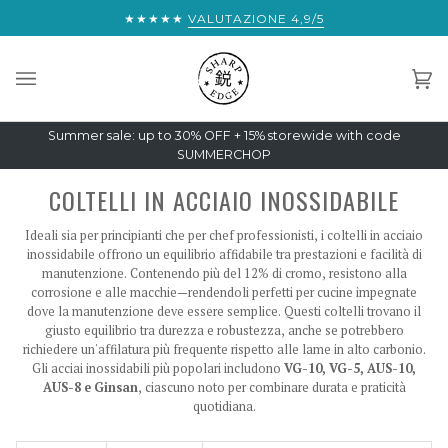
Salta
 DALLA SPEDIZIONE ESPRESSA GRATUITA IN TUTTO IL MONDO:
★★★★★
VALUTAZIONE 4,9/5
€
al
contenuto
Car
(0)
Summer sale: up to 30% OFF + 15% storewide with code
SUMMERCHOP
COLTELLI IN ACCIAIO INOSSIDABILE
Ideali sia per principianti che per chef professionisti, i coltelli in acciaio
inossidabile offrono un equilibrio affidabile tra prestazioni e facilità di
manutenzione. Contenendo più del 12% di cromo, resistono alla
corrosione e alle macchie—rendendoli perfetti per cucine impegnate
dove la manutenzione deve essere semplice. Questi coltelli trovano il
giusto equilibrio tra durezza e robustezza, anche se potrebbero
richiedere un'affilatura più frequente rispetto alle lame in alto carbonio.
Gli acciai inossidabili più popolari includono
VG-10, VG-5, AUS-10,
AUS-8 e Ginsan
, ciascuno noto per combinare durata e praticità
quotidiana.