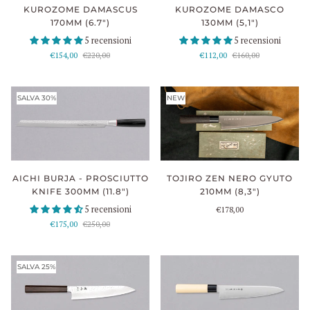
KUROZOME DAMASCO
KUROZOME DAMASCUS
130MM (5,1")
170MM (6.7")
5 recensioni
5 recensioni
€112,00
€160,00
€154,00
€220,00
SALVA 30%
NEW
AICHI BURJA - PROSCIUTTO
TOJIRO ZEN NERO GYUTO
KNIFE 300MM (11.8")
210MM (8,3")
5 recensioni
€178,00
€175,00
€250,00
SALVA 25%