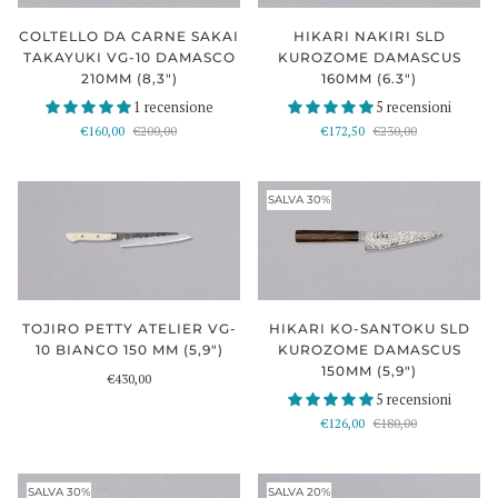
COLTELLO DA CARNE SAKAI
HIKARI NAKIRI SLD
TAKAYUKI VG-10 DAMASCO
KUROZOME DAMASCUS
210MM (8,3")
160MM (6.3")
1 recensione
5 recensioni
€160,00
€200,00
€172,50
€230,00
SALVA 30%
TOJIRO PETTY ATELIER VG-
HIKARI KO-SANTOKU SLD
10 BIANCO 150 MM (5,9")
KUROZOME DAMASCUS
150MM (5,9")
€430,00
5 recensioni
€126,00
€180,00
SALVA 30%
SALVA 20%