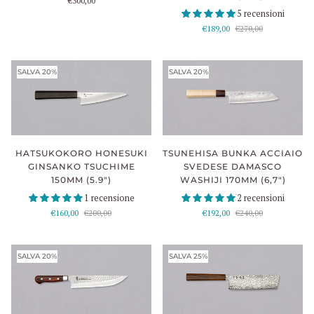
€300,00
5 recensioni
€189,00
€270,00
SALVA 20%
SALVA 20%
HATSUKOKORO HONESUKI
TSUNEHISA BUNKA ACCIAIO
GINSANKO TSUCHIME
SVEDESE DAMASCO
150MM (5.9")
WASHIJI 170MM (6,7")
1 recensione
2 recensioni
€160,00
€200,00
€192,00
€240,00
SALVA 20%
SALVA 25%