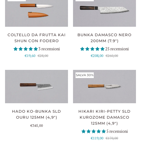
COLTELLO DA FRUTTA KAI
BUNKA DAMASCO NERO
SHUN CON FODERO
200MM (7.9")
3 recensioni
25 recensioni
€19,60
€28,00
€208,00
€260,00
SALVA 30%
HADO KO-BUNKA SLD
HIKARI KIRI-PETTY SLD
OURU 125MM (4,9")
KUROZOME DAMASCO
125MM (4,9")
€345,00
5 recensioni
€119,00
€170,00