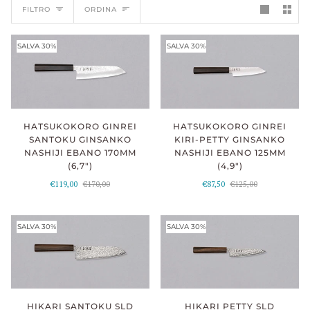
ORDINA
FILTRO
ORDINA
SALVA 30%
SALVA 30%
HATSUKOKORO GINREI
HATSUKOKORO GINREI
SANTOKU GINSANKO
KIRI-PETTY GINSANKO
NASHIJI EBANO 170MM
NASHIJI EBANO 125MM
(6,7")
(4,9")
€119,00
€170,00
€87,50
€125,00
SALVA 30%
SALVA 30%
HIKARI PETTY SLD
HIKARI SANTOKU SLD