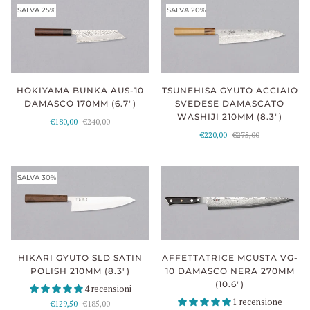
SALVA 25%
SALVA 20%
TSUNEHISA GYUTO ACCIAIO
HOKIYAMA BUNKA AUS-10
SVEDESE DAMASCATO
DAMASCO 170MM (6.7")
WASHIJI 210MM (8.3")
€180,00
€240,00
€220,00
€275,00
SALVA 30%
HIKARI GYUTO SLD SATIN
AFFETTATRICE MCUSTA VG-
POLISH 210MM (8.3")
10 DAMASCO NERA 270MM
(10.6")
4 recensioni
1 recensione
€129,50
€185,00