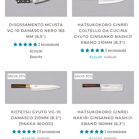
DISOSSAMENTO MCUSTA
HATSUKOKORO GINREI
VG-10 DAMASCO NERO 165
COLTELLO DA CUCINA
MM (6,5")
GYUTO GINSANKO NASHIJI
EBANO 210MM (8,3")
2 recensioni
5 recensioni
€220,00
Esaurito
€126,00
€180,00
SALVA 20%
SALVA 30%
KOTETSU GYUTO VG-10
HATSUKOKORO GINREI
DAMASCO 210MM (8.2")
NAKIRI GINSANKO NASHIJI
[PAKKA WOOD]
EBANO 160MM (6,3")
10 recensioni
1 recensione
€164,00
€205,00
€115,50
€165,00