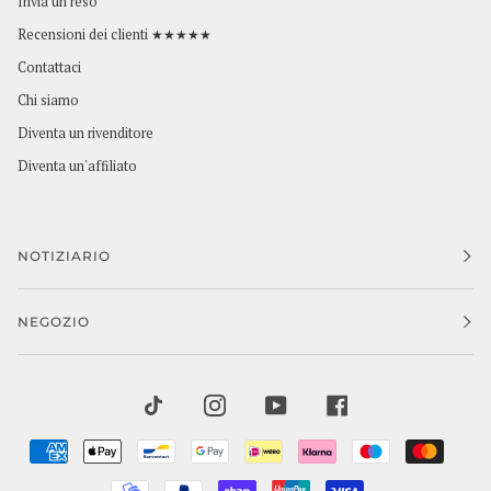
Invia un reso
Recensioni dei clienti ★★★★★
Contattaci
Chi siamo
Diventa un rivenditore
Diventa un'affiliato
NOTIZIARIO
NEGOZIO
TIKTOK
INSTAGRAM
YOUTUBE
FACEBOOK
AMERICAN
APPLE
BANCONTACT
GOOGLE
IDEAL
KLARNA
MAESTRO
MAST
EXPRESS
PAY
PAY
MOBILEPAY
PAYPAL
SHOPIFY
UNIONPAY
VISA