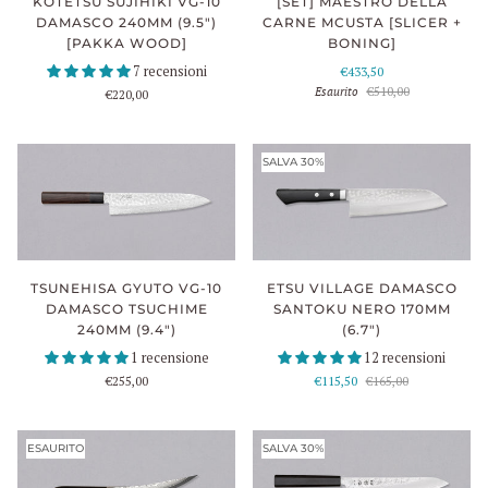
[SET] MAESTRO DELLA
KOTETSU SUJIHIKI VG-10
CARNE MCUSTA [SLICER +
DAMASCO 240MM (9.5")
BONING]
[PAKKA WOOD]
7 recensioni
€433,50
Esaurito
€510,00
€220,00
SALVA 30%
ETSU VILLAGE DAMASCO
TSUNEHISA GYUTO VG-10
SANTOKU NERO 170MM
DAMASCO TSUCHIME
(6.7")
240MM (9.4")
12 recensioni
1 recensione
€115,50
€165,00
€255,00
ESAURITO
SALVA 30%