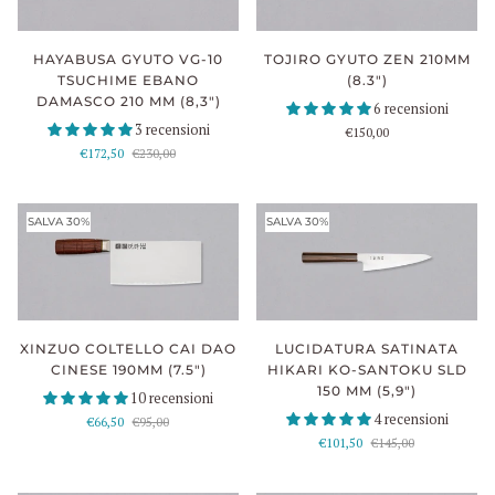
HAYABUSA GYUTO VG-10
TOJIRO GYUTO ZEN 210MM
TSUCHIME EBANO
(8.3")
DAMASCO 210 MM (8,3")
6 recensioni
3 recensioni
€150,00
€172,50
€230,00
SALVA 30%
SALVA 30%
XINZUO COLTELLO CAI DAO
LUCIDATURA SATINATA
CINESE 190MM (7.5")
HIKARI KO-SANTOKU SLD
150 MM (5,9")
10 recensioni
4 recensioni
€66,50
€95,00
€101,50
€145,00