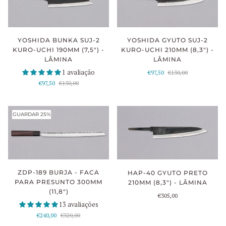
YOSHIDA BUNKA SUJ-2
YOSHIDA GYUTO SUJ-2
KURO-UCHI 190MM (7,5") -
KURO-UCHI 210MM (8,3") -
LÂMINA
LÂMINA
1 avaliação
€97,50
€130,00
€97,50
€130,00
GUARDAR 25%
ZDP-189 BURJA - FACA
HAP-40 GYUTO PRETO
PARA PRESUNTO 300MM
210MM (8,3") - LÂMINA
(11,8")
€305,00
13 avaliações
€240,00
€320,00