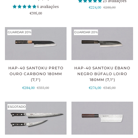
23 avaliações
6 avaliações
€224,00
€280,00
€395,00
GUARDAR 20%
GUARDAR 20%
HAP-40 SANTOKU PRETO
HAP-40 SANTOKU ÉBANO
OURO CARBONO 180MM
NEGRO BÚFALO LOIRO
(7,1")
180MM (7,1")
€284,00
€355,00
€276,00
€345,00
ESGOTADO