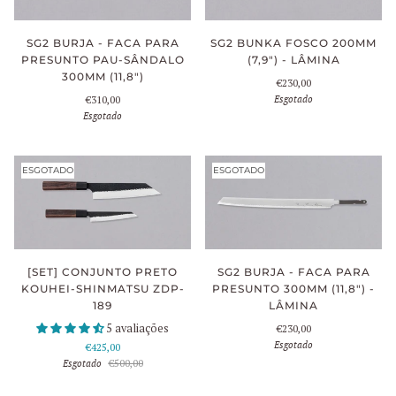
SG2 BURJA - FACA PARA
SG2 BUNKA FOSCO 200MM
PRESUNTO PAU-SÂNDALO
(7,9") - LÂMINA
300MM (11,8")
€230,00
Esgotado
€310,00
Esgotado
ESGOTADO
ESGOTADO
[SET] CONJUNTO PRETO
SG2 BURJA - FACA PARA
KOUHEI-SHINMATSU ZDP-
PRESUNTO 300MM (11,8") -
189
LÂMINA
5 avaliações
€230,00
Esgotado
€425,00
Esgotado
€500,00