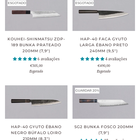
ESGOTADO
ESGOTADO
KOUHEI-SHINMATSU ZDP-
HAP-40 FACA GYUTO
189 BUNKA PRATEADO
LARGA ÉBANO PRETO
200MM (7,9")
240MM (9,5")
6 avaliações
4 avaliações
€305,00
€490,00
Esgotado
Esgotado
GUARDAR 20%
HAP-40 GYUTO ÉBANO
SG2 BUNKA FOSCO 200MM
NEGRO BÚFALO LOIRO
(7,9")
210MM (8,3")