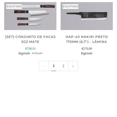
ESGOTADO
ESGOTADO
[SET] CONJUNTO DE FACAS
HAP-40 NAKIRI PRETO
SG2 MATE
170MM (6,7") - LÂMINA
€790,50
€270,00
Esgotado
€930,00
Esgotado
1
2