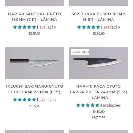
SG2 BUNKA FOSCO 165MM
HAP-40 SANTOKU PRETO
(6,5") - LÂMINA
180MM (7,1") - LÂMINA
1 avaliação
1 avaliação
€180,00
€255,00
ESGOTADO
IKEUCHI SAKIMARU-GYUTO
HAP-40 FACA GYUTO
SHIROGAMI 220MM (8,7")
LARGA PRETA 240MM (9,5")
- LÂMINA
1 avaliação
4 avaliações
€305,00
€410,00
Esgotado