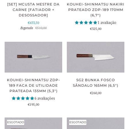
[SET] MCUSTA MESTRE DA
KOUHEI-SHINMATSU NAKIRI
CARNE [FATIADOR +
PRATEADO ZDP-189 170MM
DESOSSADOR]
(6,7")
1 avaliação
€433,50
Esgotado
€510,00
€325,00
KOUHEI-SHINMATSU ZDP-
SG2 BUNKA FOSCO
189 FACA DE UTILIDADE
SÂNDALO 165MM (6,5")
PRATEADA 135MM (5,3")
€260,00
6 avaliações
€195,00
ESGOTADO
ESGOTADO