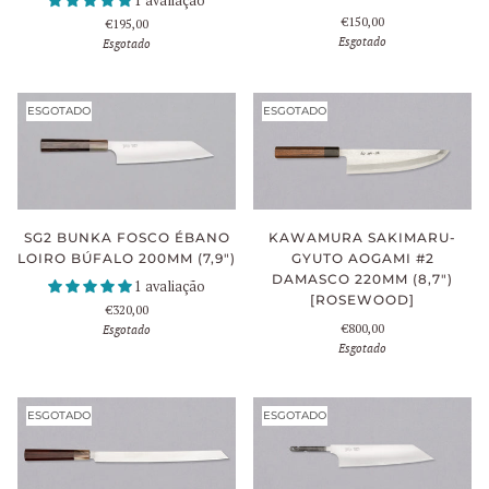
1 avaliação
€150,00
€195,00
Esgotado
Esgotado
ESGOTADO
ESGOTADO
SG2 BUNKA FOSCO ÉBANO
KAWAMURA SAKIMARU-
LOIRO BÚFALO 200MM (7,9")
GYUTO AOGAMI #2
DAMASCO 220MM (8,7")
1 avaliação
[ROSEWOOD]
€320,00
€800,00
Esgotado
Esgotado
ESGOTADO
ESGOTADO