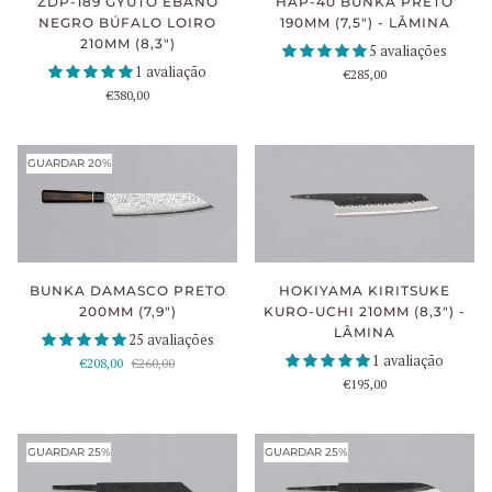
HAP-40 BUNKA PRETO
ZDP-189 GYUTO ÉBANO
190MM (7,5") - LÂMINA
NEGRO BÚFALO LOIRO
210MM (8,3")
5 avaliações
1 avaliação
€285,00
€380,00
GUARDAR 20%
HOKIYAMA KIRITSUKE
BUNKA DAMASCO PRETO
KURO-UCHI 210MM (8,3") -
200MM (7,9")
LÂMINA
25 avaliações
1 avaliação
€208,00
€260,00
€195,00
GUARDAR 25%
GUARDAR 25%