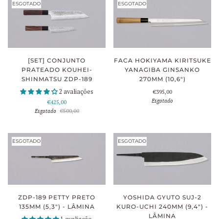
ESGOTADO
ESGOTADO
[SET] CONJUNTO
FACA HOKIYAMA KIRITSUKE
PRATEADO KOUHEI-
YANAGIBA GINSANKO
SHINMATSU ZDP-189
270MM (10,6")
2 avaliações
€395,00
Esgotado
€425,00
Esgotado
€500,00
ESGOTADO
ESGOTADO
ZDP-189 PETTY PRETO
YOSHIDA GYUTO SUJ-2
135MM (5,3") - LÂMINA
KURO-UCHI 240MM (9,4") -
LÂMINA