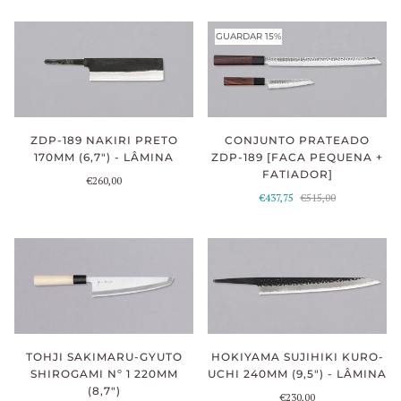
GUARDAR 15%
CONJUNTO PRATEADO
ZDP-189 NAKIRI PRETO
ZDP-189 [FACA PEQUENA +
170MM (6,7") - LÂMINA
FATIADOR]
€260,00
€437,75
€515,00
TOHJI SAKIMARU-GYUTO
HOKIYAMA SUJIHIKI KURO-
SHIROGAMI Nº 1 220MM
UCHI 240MM (9,5") - LÂMINA
(8,7")
€230,00