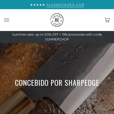
Saltar
ENVIO EXPRESS MUNDIAL GRATUITO:
★★★★★
CLASSIFICAÇÃO 4,9/5
€300
para
o
conteúdo
Car
(0)
Summer sale: up to 30% OFF + 15% storewide with code
SUMMERCHOP
CONCEBIDO POR SHARPEDGE