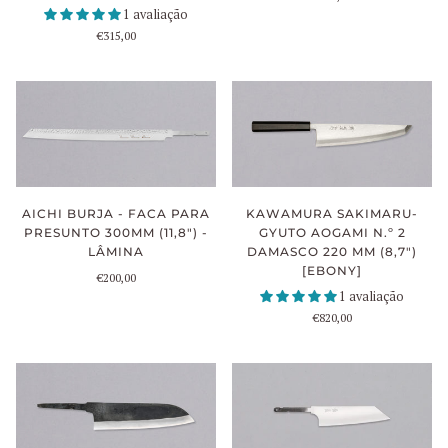
1 avaliação
€315,00
AICHI BURJA - FACA PARA
KAWAMURA SAKIMARU-
PRESUNTO 300MM (11,8") -
GYUTO AOGAMI N.º 2
LÂMINA
DAMASCO 220 MM (8,7")
[EBONY]
€200,00
1 avaliação
€820,00