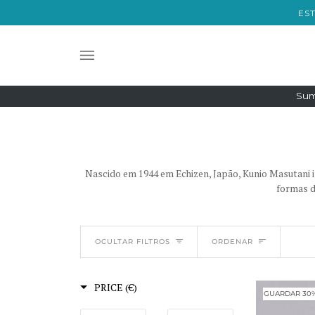
Saltar
ES
para
o
conteúdo
Sum
Nascido em 1944 em Echizen, Japão, Kunio Masutani ini
formas d
ORDENAR
OCULTAR FILTROS
ORDENAR
PRICE (€)
GUARDAR 30