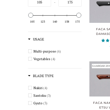
-
105
123
140
158
175
FACA S
DAMASC
USAGE
Multi-purpose
(6)
Vegetables
(4)
GUARDAR 25
BLADE TYPE
Nakiri
(4)
Santoku
(3)
Gyuto
(3)
FACA NA
ETSU 