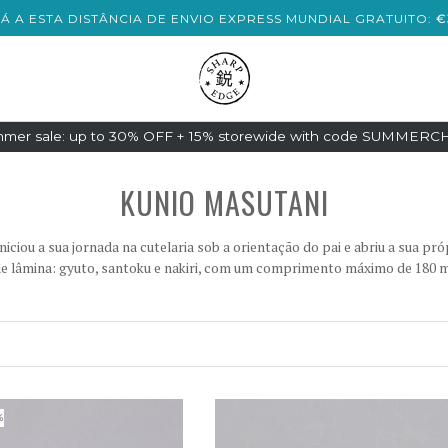
TÁ A ESTA DISTÂNCIA DE ENVIO EXPRESS MUNDIAL GRATUITO:
€
mer sale: up to 30% OFF + 15% storewide with code SUMMER
KUNIO MASUTANI
ciou a sua jornada na cutelaria sob a orientação do pai e abriu a sua próp
e lâmina: gyuto, santoku e nakiri, com um comprimento máximo de 180 m
%