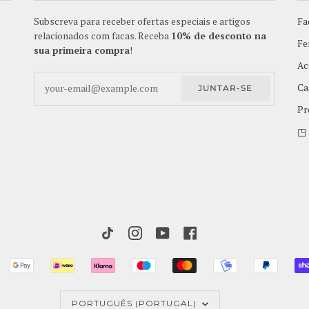
Subscreva para receber ofertas especiais e artigos
Fa
relacionados com facas. Receba
10% de desconto na
Fe
sua primeira compra
!
Ac
Ca
JUNTAR-SE
Pr
◳ 
TIKTOK
INSTAGRAM
YOUTUBE
FACEBOOK
ANCONTACT
GOOGLE
IDEAL
KLARNA
MAESTRO
MASTER
MOBILEPAY
PAYPA
PAY
IDIOMA
PORTUGUÊS (PORTUGAL)