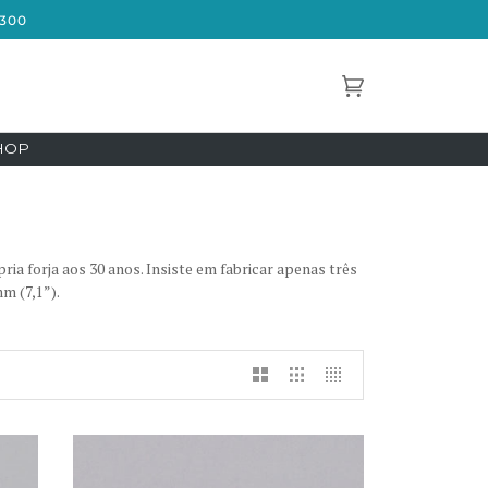
300
Carrinho
(0)
CHOP
ria forja aos 30 anos. Insiste em fabricar apenas três
m (7,1”).