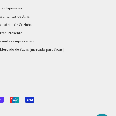
cas Japonesas
rramentas de Afiar
essórios de Cozinha
rtão Presente
esentes empresariais
Mercado de Facas [mercado para facas]
L
SHOPIFY
UNIONPAY
VISA
PAY