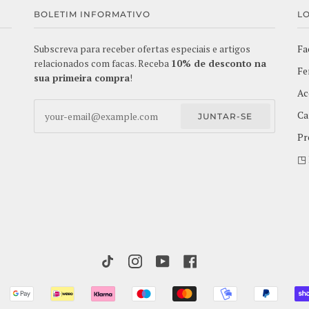
BOLETIM INFORMATIVO
L
Subscreva para receber ofertas especiais e artigos
Fa
relacionados com facas. Receba
10% de desconto na
Fe
sua primeira compra
!
Ac
Ca
JUNTAR-SE
Pr
◳ 
TIKTOK
INSTAGRAM
YOUTUBE
FACEBOOK
ANCONTACT
GOOGLE
IDEAL
KLARNA
MAESTRO
MASTER
MOBILEPAY
PAYPA
PAY