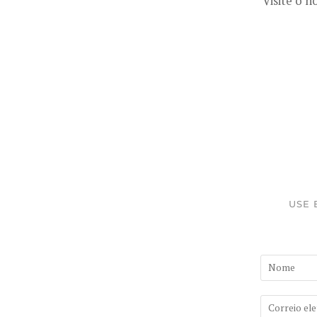
Visite o n
USE 