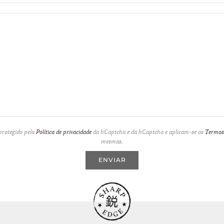
 protegido pela
Política de privacidade
da hCaptcha e da hCaptcha e aplicam-se os
Termos 
mesmas.
ENVIAR