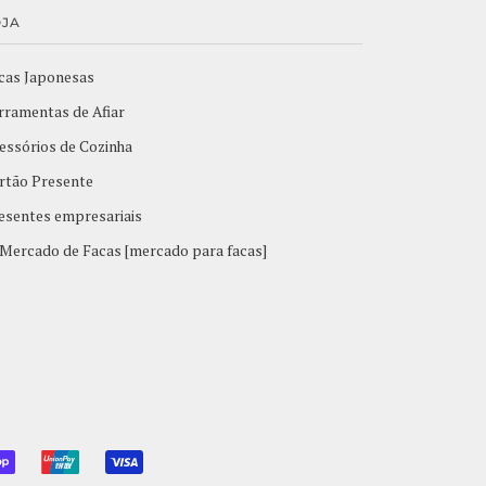
OJA
cas Japonesas
rramentas de Afiar
essórios de Cozinha
rtão Presente
esentes empresariais
Mercado de Facas [mercado para facas]
L
SHOPIFY
UNIONPAY
VISA
PAY