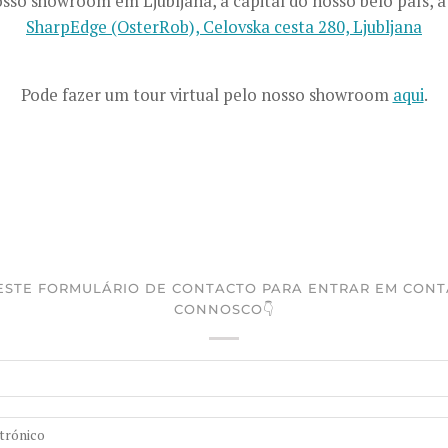
osso showroom em Ljubljana, a capital do nosso belo país, a
SharpEdge (OsterRob), Celovska cesta 280, Ljubljana
Pode fazer um tour virtual pelo nosso showroom
aqui
.
ESTE FORMULÁRIO DE CONTACTO PARA ENTRAR EM CON
CONNOSCO👇