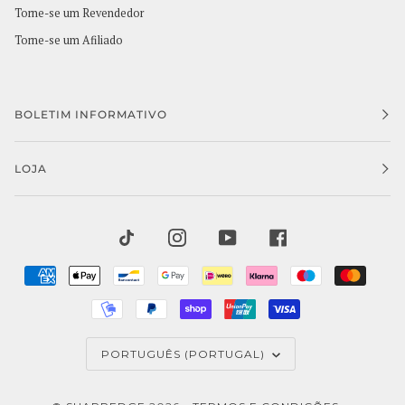
Torne-se um Revendedor
Torne-se um Afiliado
BOLETIM INFORMATIVO
LOJA
TIKTOK
INSTAGRAM
YOUTUBE
FACEBOOK
AMERICAN
APPLE
BANCONTACT
GOOGLE
IDEAL
KLARNA
MAESTRO
MAST
EXPRESS
PAY
PAY
MOBILEPAY
PAYPAL
SHOPIFY
UNIONPAY
VISA
PAY
IDIOMA
PORTUGUÊS (PORTUGAL)