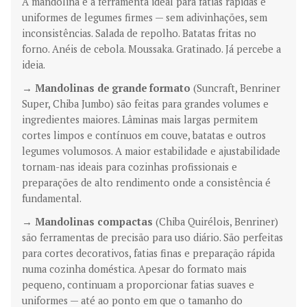
A mandolina é a ferramenta ideal para fatias rápidas e
uniformes de legumes firmes — sem adivinhações, sem
inconsistências. Salada de repolho. Batatas fritas no
forno. Anéis de cebola. Moussaka. Gratinado. Já percebe a
ideia.
→
Mandolinas de grande formato
(Suncraft, Benriner
Super, Chiba Jumbo) são feitas para grandes volumes e
ingredientes maiores. Lâminas mais largas permitem
cortes limpos e contínuos em couve, batatas e outros
legumes volumosos. A maior estabilidade e ajustabilidade
tornam-nas ideais para cozinhas profissionais e
preparações de alto rendimento onde a consistência é
fundamental.
→
Mandolinas compactas
(Chiba Quirélois, Benriner)
são ferramentas de precisão para uso diário. São perfeitas
para cortes decorativos, fatias finas e preparação rápida
numa cozinha doméstica. Apesar do formato mais
pequeno, continuam a proporcionar fatias suaves e
uniformes — até ao ponto em que o tamanho do