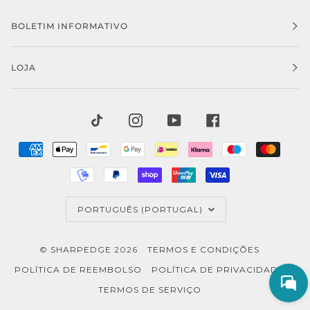
BOLETIM INFORMATIVO
LOJA
TIKTOK
INSTAGRAM
YOUTUBE
FACEBOOK
AMERICAN
APPLE
BANCONTACT
GOOGLE
IDEAL
KLARNA
MAESTRO
MAST
EXPRESS
PAY
PAY
MOBILEPAY
PAYPAL
SHOPIFY
UNIONPAY
VISA
PAY
IDIOMA
PORTUGUÊS (PORTUGAL)
©
SHARPEDGE
2026
TERMOS E CONDIÇÕES
POLÍTICA DE REEMBOLSO
POLÍTICA DE PRIVACIDADE
TERMOS DE SERVIÇO