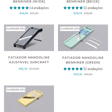
BENRINER [BEIGE]
BENRINER [WIDE]
32 avaliações
14 avaliações
€28,50
€38,00
€44,00
€55,00
GUARDAR 25%
GUARDAR 20%
FATIADOR MANDOLINE
FATIADOR MANDOLINE
AJUSTÁVEL SUNCRAFT
BENRINER [GREEN]
32 avaliações
€82,50
€110,00
€30,40
€38,00
GUARDAR 25%