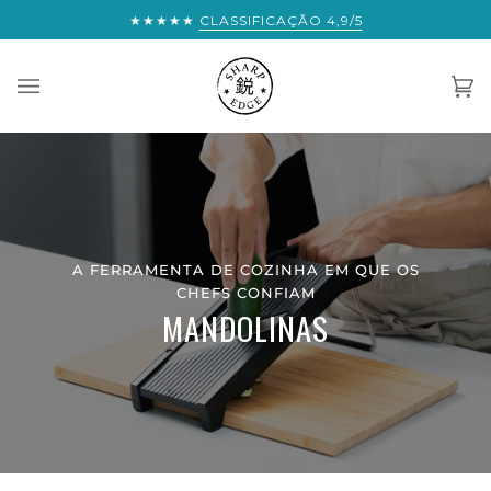
Saltar
★★★★★
ESTÁ A ESTA DISTÂNCIA DE ENVIO EXP
CLASSIFICAÇÃO 4,9/5
para
o
conteúdo
Car
(0)
A FERRAMENTA DE COZINHA EM QUE OS
CHEFS CONFIAM
MANDOLINAS