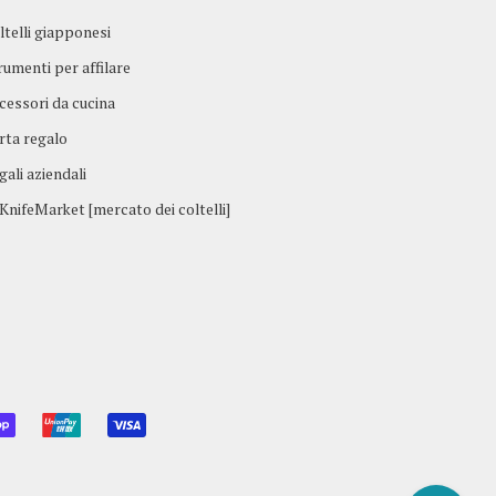
ltelli giapponesi
rumenti per affilare
cessori da cucina
rta regalo
gali aziendali
KnifeMarket [mercato dei coltelli]
L
SHOPIFY
UNIONPAY
VISA
PAY