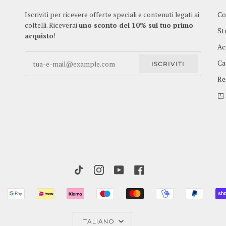
Iscriviti per ricevere offerte speciali e contenuti legati ai
Co
coltelli. Riceverai
uno sconto del 10% sul tuo primo
St
acquisto
!
Ac
Ca
ISCRIVITI
Re
◳ 
TIKTOK
INSTAGRAM
YOUTUBE
FACEBOOK
ANCONTACT
GOOGLE
IDEAL
KLARNA
MAESTRO
MASTER
MOBILEPAY
PAYPA
PAY
LINGUA
ITALIANO