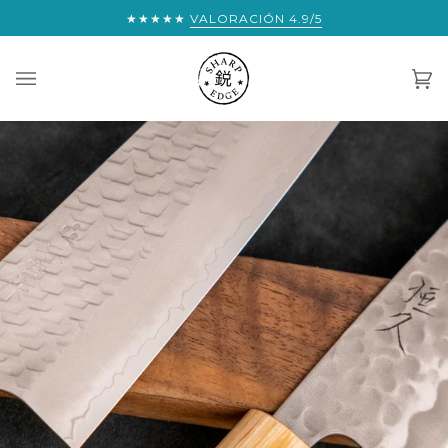
Saltar
★★★★★
ESTÁS A UN PASO DE OBTENER ENVÍO EX
VALORACIÓN 4.9/5
al
contenido
Car
(0)