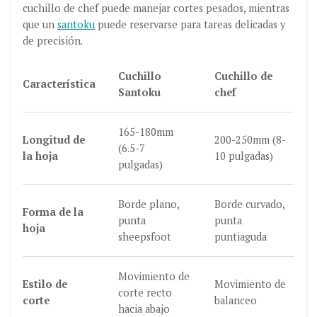
cuchillo de chef puede manejar cortes pesados, mientras
que un
santoku
puede reservarse para tareas delicadas y
de precisión.
Cuchillo
Cuchillo de
Característica
Santoku
chef
165-180mm
Longitud de
200-250mm (8-
(6.5-7
la hoja
10 pulgadas)
pulgadas)
Borde plano,
Borde curvado,
Forma de la
punta
punta
hoja
sheepsfoot
puntiaguda
Movimiento de
Estilo de
Movimiento de
corte recto
corte
balanceo
hacia abajo