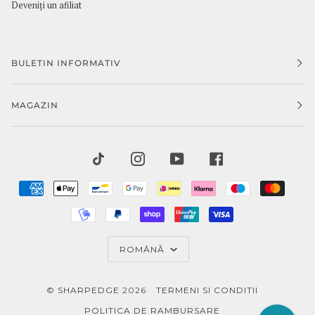
Deveniți un afiliat
BULETIN INFORMATIV
MAGAZIN
TIKTOK
INSTAGRAM
YOUTUBE
FACEBOOK
AMERICAN
APPLE
BANCONTACT
GOOGLE
IDEAL
KLARNA
MAESTRO
MAST
EXPRESS
PAY
PAY
MOBILEPAY
PAYPAL
SHOPIFY
UNIONPAY
VISA
PAY
LIMBĂ
ROMÂNĂ
©
SHARPEDGE
2026
TERMENI SI CONDITII
POLITICA DE RAMBURSARE