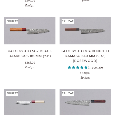
€390,00
Epuizat
EPUIZAT
EPUIZAT
KATO GYUTO SG2 BLACK
KATO GYUTO VG-10 NICHEL
DAMASCUS 180MM (7.1")
DAMASC 240 MM (9,4")
[ROSEWOOD]
€365,00
Epuizat
1 recenzie
€420,00
Epuizat
EPUIZAT
EPUIZAT