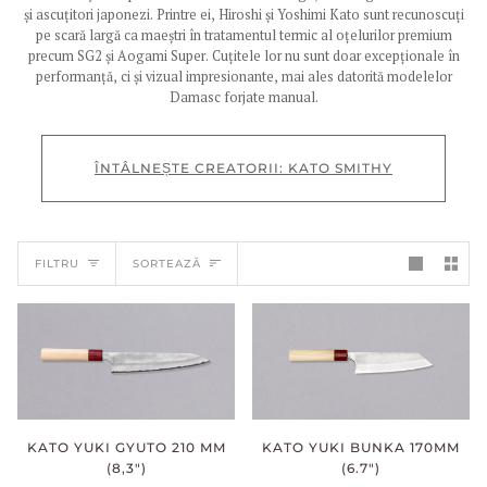
și ascuțitori japonezi. Printre ei, Hiroshi și Yoshimi Kato sunt recunoscuți
pe scară largă ca maeștri în tratamentul termic al oțelurilor premium
precum SG2 și Aogami Super. Cuțitele lor nu sunt doar excepționale în
performanță, ci și vizual impresionante, mai ales datorită modelelor
Damasc forjate manual.
ÎNTÂLNEȘTE CREATORII: KATO SMITHY
SORTEAZĂ
FILTRU
SORTEAZĂ
KATO YUKI GYUTO 210 MM
KATO YUKI BUNKA 170MM
(8,3")
(6.7")