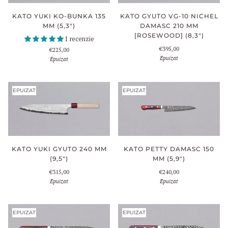
KATO YUKI KO-BUNKA 135
KATO GYUTO VG-10 NICHEL
MM (5,3")
DAMASC 210 MM
[ROSEWOOD] (8,3")
1 recenzie
€395,00
€225,00
Epuizat
Epuizat
EPUIZAT
EPUIZAT
KATO PETTY DAMASC 150
KATO YUKI GYUTO 240 MM
MM (5,9")
(9,5")
€240,00
€315,00
Epuizat
Epuizat
EPUIZAT
EPUIZAT