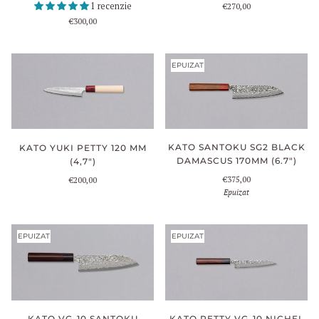
1 recenzie
€270,00
€300,00
EPUIZAT
KATO SANTOKU SG2 BLACK
KATO YUKI PETTY 120 MM
DAMASCUS 170MM (6.7")
(4,7")
€375,00
€200,00
Epuizat
EPUIZAT
EPUIZAT
KATO VG-10 SANTOKU
KATO PETTY VG-10 NICHEL