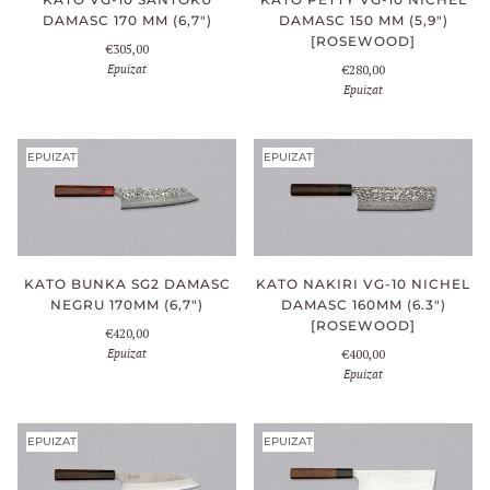
DAMASC 170 MM (6,7")
DAMASC 150 MM (5,9")
[ROSEWOOD]
€305,00
Epuizat
€280,00
Epuizat
EPUIZAT
EPUIZAT
KATO NAKIRI VG-10 NICHEL
KATO BUNKA SG2 DAMASC
DAMASC 160MM (6.3")
NEGRU 170MM (6,7")
[ROSEWOOD]
€420,00
Epuizat
€400,00
Epuizat
EPUIZAT
EPUIZAT