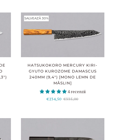
SALVEAZĂ 30%
 DE
HATSUKOKORO MERCURY KIRI-
O
GYUTO KUROZOME DAMASCUS
3")
240MM (9,4") [MONO LEMN DE
MĂSLIN]
4 recenzii
€234,50
€335,00