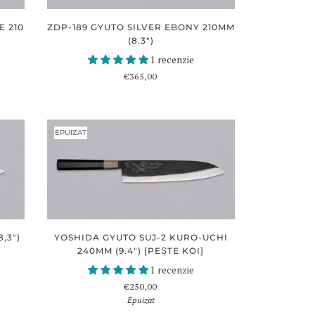
E 210
ZDP-189 GYUTO SILVER EBONY 210MM
(8.3")
1 recenzie
€365,00
EPUIZAT
,3")
YOSHIDA GYUTO SUJ-2 KURO-UCHI
240MM (9.4") [PEȘTE KOI]
1 recenzie
€250,00
Epuizat