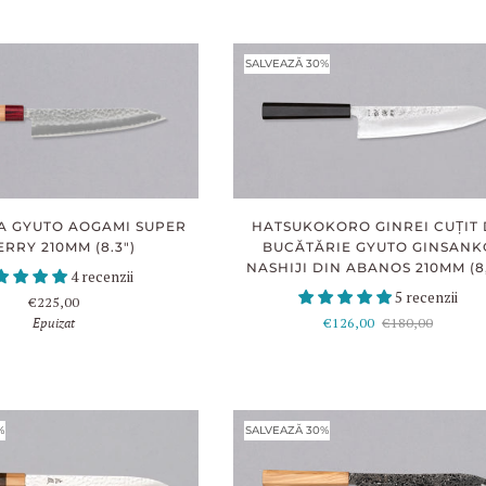
SALVEAZĂ 30%
A GYUTO AOGAMI SUPER
HATSUKOKORO GINREI CUȚIT
RRY 210MM (8.3")
BUCĂTĂRIE GYUTO GINSANK
NASHIJI DIN ABANOS 210MM (8,
4 recenzii
5 recenzii
€225,00
Epuizat
€126,00
€180,00
%
SALVEAZĂ 30%