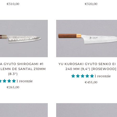
€310,00
€320,00
A GYUTO SHIROGAMI #1
YU KUROSAKI GYUTO SENKO EI
 LEMN DE SANTAL 210MM
240 MM (9,4") [ROSEWOOD]
(8.3")
1 recenzie
1 recenzie
€435,00
€265,00