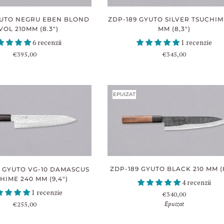
ZDP-189 GYUTO SILVER TSUCHIM
YUTO NEGRU EBEN BLOND
MM (8,3")
VOL 210MM (8.3")
1 recenzie
6 recenzii
€345,00
€395,00
EPUIZAT
ZDP-189 GYUTO BLACK 210 MM (8
 GYUTO VG-10 DAMASCUS
HIME 240 MM (9,4")
4 recenzii
1 recenzie
€340,00
Epuizat
€255,00