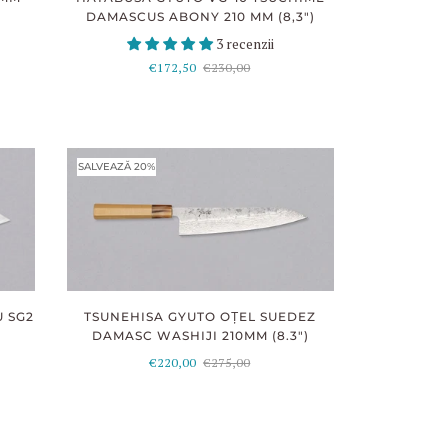
DAMASCUS ABONY 210 MM (8,3")
3 recenzii
€172,50
€230,00
SALVEAZĂ 20%
U SG2
TSUNEHISA GYUTO OȚEL SUEDEZ
DAMASC WASHIJI 210MM (8.3")
€220,00
€275,00