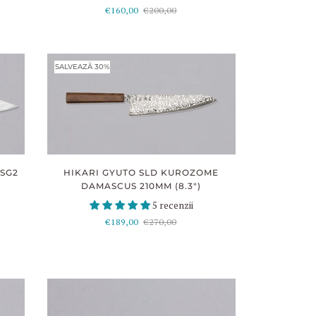
€160,00
€200,00
SALVEAZĂ 30%
HIKARI GYUTO SLD KUROZOME
 SG2
DAMASCUS 210MM (8.3")
5 recenzii
€189,00
€270,00