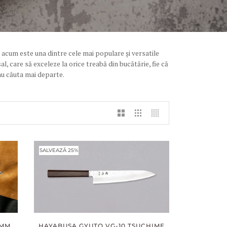
r acum este una dintre cele mai populare și versatile
l, care să exceleze la orice treabă din bucătărie, fie că
nu căuta mai departe.
SALVEAZĂ 25%
HAYABUSA GYUTO VG-10 TSUCHIME
0MM