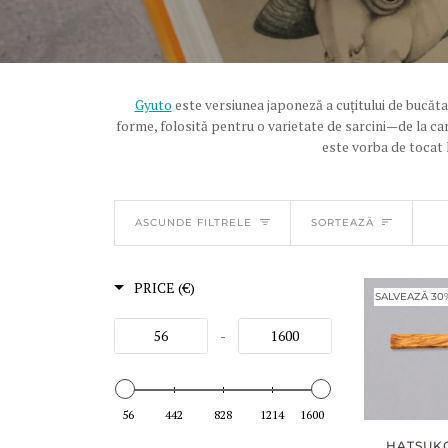
Gyuto
este versiunea japoneză a cuțitului de bucătar
forme, folosită pentru o varietate de sarcini—de la carn
este vorba de tocat 
SORTEAZĂ
ASCUNDE FILTRELE
SORTEAZĂ
PRICE (€)
SALVEAZĂ 30
-
56
442
828
1214
1600
HATSUK