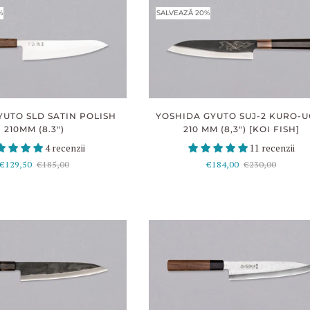
%
SALVEAZĂ 20%
YUTO SLD SATIN POLISH
YOSHIDA GYUTO SUJ-2 KURO-U
210MM (8.3")
210 MM (8,3") [KOI FISH]
4 recenzii
11 recenzii
€129,50
€185,00
€184,00
€230,00