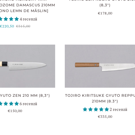
OZOME DAMASCUS 210MM
(8,3")
[MONO LEMN DE MĂSLIN]
€178,00
4 recenzii
€220,50
€315,00
YUTO ZEN 210 MM (8,3")
TOJIRO KIRITSUKE GYUTO REPP
210MM (8.3")
6 recenzii
2 recenzii
€150,00
€335,00