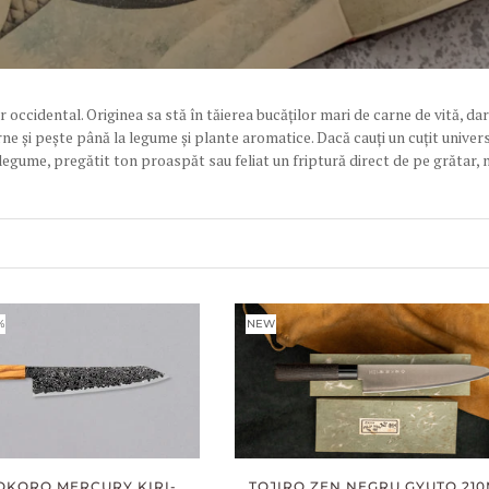
 occidental. Originea sa stă în tăierea bucăților mari de carne de vită, da
e și pește până la legume și plante aromatice. Dacă cauți un cuțit universa
legume, pregătit ton proaspăt sau feliat un friptură direct de pe grătar, 
%
NEW
OKORO MERCURY KIRI-
TOJIRO ZEN NEGRU GYUTO 21