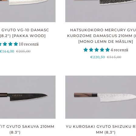
 GYUTO VG-10 DAMASC
HATSUKOKORO MERCURY GY
(8.2") [PAKKA WOOD]
KUROZOME DAMASCUS 210MM (8
[MONO LEMN DE MĂSLIN]
10 recenzii
4 recenzii
€164,00
€205,00
€220,50
€315,00
ȚIT GYUTO SAKUYA 210MM
YU KUROSAKI GYUTO SHIZUKU R2
(8.3")
MM (8,3")