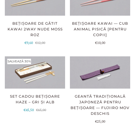
BEȚIȘOARE DE GĂTIT
BEȚIȘOARE KAWAI — CUB
KAWAI 2WAY NUDE MOSS
ANIMAL PISICĂ [PENTRU
ROZ
COPII]
€9,60
€12,00
€10,00
SALVEAZĂ 30%
SET CADOU BEȚIȘOARE
GEANTĂ TRADIȚIONALĂ
HAZE – GRI ȘI ALB
JAPONEZĂ PENTRU
BEȚIȘOARE — FUJIIRO MOV
€45,50
€65,00
DESCHIS
€25,00