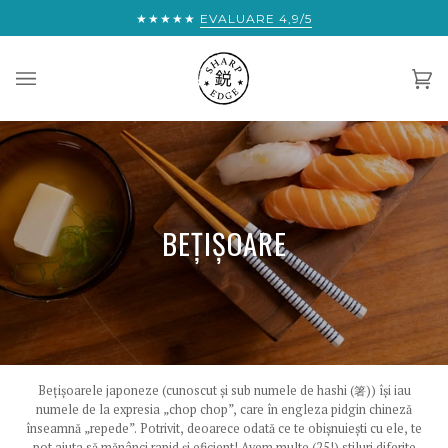
Sari
APROAPE DE TRANSPORT EXPRESS GRATUIT ÎN ÎNTREAGA LUME:
★★★★★
EVALUARE 4,9/5
la
conținut
Co
(0)
BEȚIȘOARE
Bețișoarele japoneze (cunoscut și sub numele de hashi (箸)) își iau
numele de la expresia „chop chop”, care în engleza pidgin chineză
înseamnă „repede”. Potrivit, deoarece odată ce te obișnuiești cu ele, te
pot ajuta să mănânci rapid și eficient! Avem multe (25!) stiluri diferite