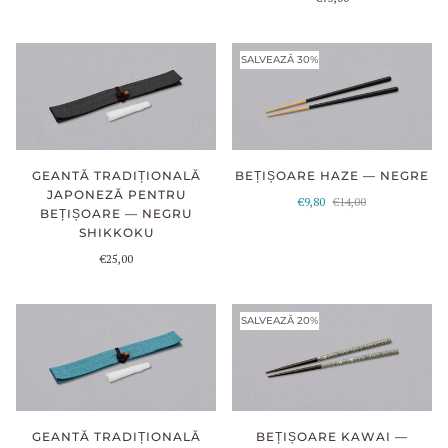
SALVEAZĂ 30%
BEȚIȘOARE HAZE — NEGRE
GEANTĂ TRADIȚIONALĂ
JAPONEZĂ PENTRU
€9,80
€14,00
BEȚIȘOARE — NEGRU
SHIKKOKU
€25,00
SALVEAZĂ 20%
BEȚIȘOARE KAWAI —
GEANTĂ TRADIȚIONALĂ