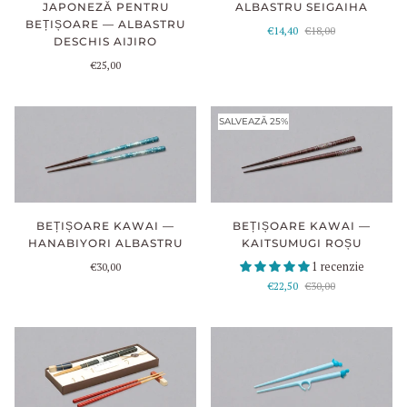
ALBASTRU SEIGAIHA
JAPONEZĂ PENTRU
BEȚIȘOARE — ALBASTRU
€14,40
€18,00
DESCHIS AIJIRO
€25,00
SALVEAZĂ 25%
BEȚIȘOARE KAWAI —
BEȚIȘOARE KAWAI —
KAITSUMUGI ROȘU
HANABIYORI ALBASTRU
1 recenzie
€30,00
€22,50
€30,00