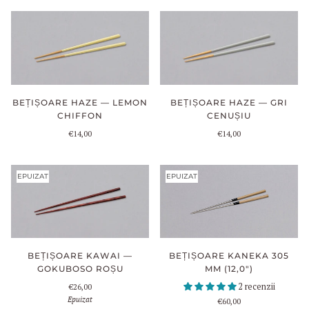
BEȚIȘOARE HAZE — LEMON
BEȚIȘOARE HAZE — GRI
CHIFFON
CENUȘIU
€14,00
€14,00
EPUIZAT
EPUIZAT
BEȚIȘOARE KAWAI —
BEȚIȘOARE KANEKA 305
GOKUBOSO ROȘU
MM (12,0")
2 recenzii
€26,00
Epuizat
€60,00