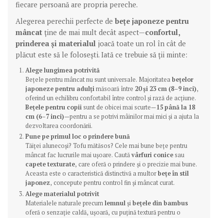
fiecare persoană are propria pereche.
Alegerea perechii perfecte de
bețe japoneze pentru
mâncat
ține de mai mult decât aspect—
confortul,
prinderea și materialul
joacă toate un rol în cât de
plăcut este să le folosești. Iată ce trebuie să ții minte:
Alege lungimea potrivită
Bețele pentru mâncat nu sunt universale. Majoritatea
bețelor
japoneze pentru adulți
măsoară între
20 și 23 cm (8–9 inci)
,
oferind un echilibru confortabil între control și rază de acțiune.
Bețele pentru copii
sunt de obicei mai scurte—
15 până la 18
cm (6–7 inci)
—pentru a se potrivi mâinilor mai mici și a ajuta la
dezvoltarea coordonării.
Pune pe primul loc o prindere bună
Tăiței alunecoși? Tofu mătăsos? Cele mai bune bețe pentru
mâncat fac lucrurile mai ușoare. Caută
vârfuri conice
sau
capete texturate
, care oferă o prindere și o precizie mai bune.
Aceasta este o caracteristică distinctivă a multor
bețe în stil
japonez
, concepute pentru control fin și mâncat curat.
Alege materialul potrivit
Materialele naturale precum
lemnul
și
bețele din bambus
oferă o senzație caldă, ușoară, cu puțină textură pentru o