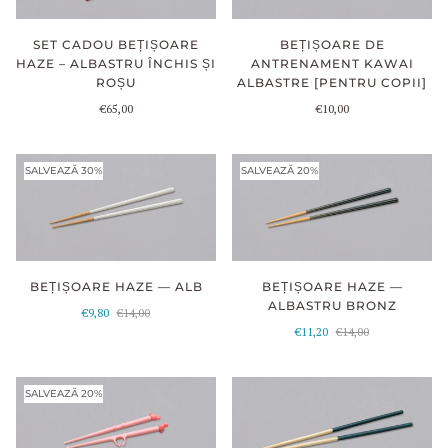
SET CADOU BEȚIȘOARE
BEȚIȘOARE DE
HAZE – ALBASTRU ÎNCHIS ȘI
ANTRENAMENT KAWAI
ROȘU
ALBASTRE [PENTRU COPII]
€65,00
€10,00
SALVEAZĂ 30%
SALVEAZĂ 20%
BEȚIȘOARE HAZE — ALB
BEȚIȘOARE HAZE —
ALBASTRU BRONZ
€9,80
€14,00
€11,20
€14,00
SALVEAZĂ 20%