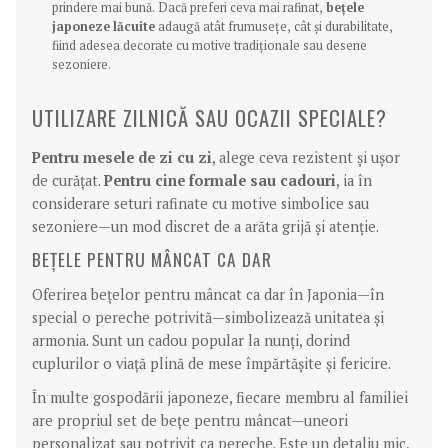
prindere mai bună. Dacă preferi ceva mai rafinat,
bețele
japoneze lăcuite
adaugă atât frumusețe, cât și durabilitate,
fiind adesea decorate cu motive tradiționale sau desene
sezoniere.
UTILIZARE ZILNICĂ SAU OCAZII SPECIALE?
Pentru mesele de zi cu zi
, alege ceva rezistent și ușor
de curățat.
Pentru cine formale sau cadouri
, ia în
considerare seturi rafinate cu motive simbolice sau
sezoniere—un mod discret de a arăta grijă și atenție.
BEȚELE PENTRU MÂNCAT CA DAR
Oferirea bețelor pentru mâncat ca dar în Japonia—în
special o pereche potrivită—simbolizează unitatea și
armonia. Sunt un cadou popular la nunți, dorind
cuplurilor o viață plină de mese împărtășite și fericire.
În multe gospodării japoneze, fiecare membru al familiei
are propriul set de bețe pentru mâncat—uneori
personalizat sau potrivit ca pereche. Este un detaliu mic,