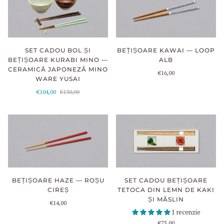
SET CADOU BOL ȘI
BEȚIȘOARE KAWAI — LOOP
BEȚIȘOARE KURABI MINO —
ALB
CERAMICĂ JAPONEZĂ MINO
€16,00
WARE YUSAI
€104,00
€130,00
BEȚIȘOARE HAZE — ROȘU
SET CADOU BEȚIȘOARE
CIREȘ
TETOCA DIN LEMN DE KAKI
ȘI MĂSLIN
€14,00
1 recenzie
€75,00