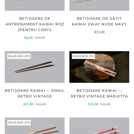
BEȚIȘOARE DE
BEȚIȘOARE DE GĂTIT
ANTRENAMENT KAWAI ROZ
KAWAI 2WAY NUDE NAVY
[PENTRU COPII]
€12,00
€8,00
€10,00
SALVEAZĂ 20%
SALVEAZĂ 25%
BEȚIȘOARE KAWAI —
BEȚIȘOARE KAWAI — EMAIL
RETRO VINTAGE MARIETTA
RETRO VINTAGE
€12,00
€16,00
€12,80
€16,00
SALVEAZĂ 20%