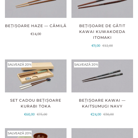
BEȚIȘOARE HAZE — CĂMILĂ
BEȚIȘOARE DE GĂTIT
KAWAI KUWAKOEDA
€14,00
ITOMAKI
€9,00
€12,00
SALVEAZĂ 20%
SALVEAZĂ 20%
SET CADOU BEȚIȘOARE
BEȚIȘOARE KAWAI —
KURABI TOKA
KAITSUMUGI NAVY
€60,00
€75,00
€24,00
€30,00
SALVEAZĂ 20%