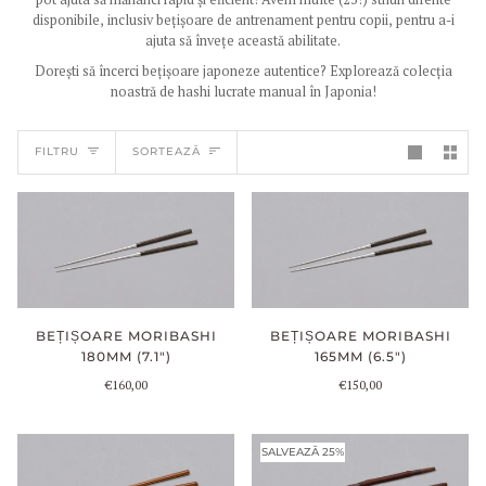
disponibile, inclusiv bețișoare de antrenament pentru copii, pentru a-i
ajuta să învețe această abilitate.
Dorești să încerci bețișoare japoneze autentice? Explorează colecția
noastră de hashi lucrate manual în Japonia!
SORTEAZĂ
FILTRU
SORTEAZĂ
BEȚIȘOARE MORIBASHI
BEȚIȘOARE MORIBASHI
180MM (7.1")
165MM (6.5")
€160,00
€150,00
SALVEAZĂ 25%