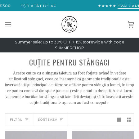
Sari
T DE APROAPE DE TRANSPORT EXPRESS GRATUIT ÎN ÎNTREAGA 
★★★★★
EVALUARE 4,9/5
la
conținut
Co
(0)
Summer sale: up to 30% OFF + 15% storewide with code
SUMMERCHOP
CUȚITE PENTRU STÂNGACI
Aceste cuțite cu o singură tăietură au fost forjate având în vedere
utilizatorii stângaci, ceea ce înseamnă că geometria tradițională este
inversată: tăișul principal de tăiere se află pe partea stângă a lamei, în timp
ce partea concavă din spate (urasuki) este pe partea dreaptă. Acest lucru
va permite bucătarilor stângaci să taie fără deviații și să folosească aceste
cuțite tradiționale așa cum au fost concepute.
SORTEAZĂ
FILTRU
SORTEAZĂ