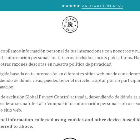
★★★★★
VALORACIÓN 4.9/5
ecopilamos información personal de tus interacciones con nosotros y nue
a información personal con terceros, incluidos socios publicitarios. H
otras razones descritas en nuestra política de privacidad.
gida basada en tu interacción en diferentes sitios web puede considerarse 
diendo de dónde vivas, puedes tener el derecho a optar por no participar
nuación.
cia de exclusión Global Privacy Control activada, dependiendo de dónde t
siderarse una "oferta" o "compartir" de información personal u otros uso
o sitio web.
sonal information collected using cookies and other device-based i
ferred to above.