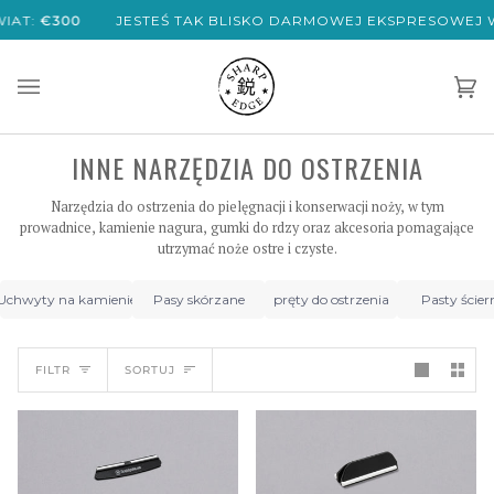
Przejdź
€300
JESTEŚ TAK BLISKO DARMOWEJ EKSPRESOWEJ WYSYŁK
do
treści
Ko
(0)
INNE NARZĘDZIA DO OSTRZENIA
Narzędzia do ostrzenia do pielęgnacji i konserwacji noży, w tym
prowadnice, kamienie nagura, gumki do rdzy oraz akcesoria pomagające
utrzymać noże ostre i czyste.
Uchwyty na kamienie
Pasy skórzane
pręty do ostrzenia
Pasty ścier
SORTUJ
FILTR
SORTUJ