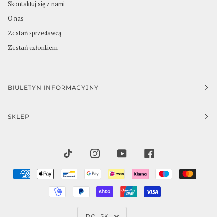
Skontaktuj się z nami
O nas
Zostań sprzedawcą
Zostań członkiem
BIULETYN INFORMACYJNY
SKLEP
TIKTOK
INSTAGRAM
YOUTUBE
FACEBOOK
AMERICAN
APPLE
BANCONTACT
GOOGLE
IDEAL
KLARNA
MAESTRO
MAST
EXPRESS
PAY
PAY
MOBILEPAY
PAYPAL
SHOPIFY
UNIONPAY
VISA
PAY
JĘZYK
POLSKI