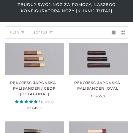
ZBUDUJ SWÓJ NÓŻ ZA POMOCĄ NASZEGO
KONFIGURATORA NOŻY [KLIKNIJ TUTAJ]
SORTUJ
FILTR
SORTUJ
RĘKOJEŚĆ JAPOŃSKA -
RĘKOJEŚĆ JAPOŃSKA -
PALISANDER / CEDR
PALISANDER [OVAL]
[OCTAGONAL]
Od
€55,00
2 recenzji
Od
€45,00