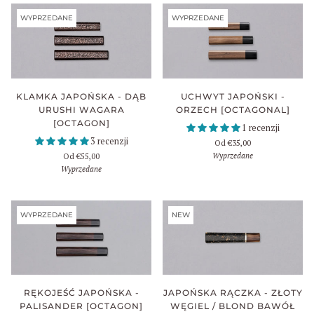
WYPRZEDANE
WYPRZEDANE
KLAMKA JAPOŃSKA - DĄB
UCHWYT JAPOŃSKI -
URUSHI WAGARA
ORZECH [OCTAGONAL]
[OCTAGON]
1 recenzji
3 recenzji
Od
€35,00
Wyprzedane
Od
€55,00
Wyprzedane
WYPRZEDANE
NEW
JAPOŃSKA RĄCZKA - ZŁOTY
RĘKOJEŚĆ JAPOŃSKA -
WĘGIEL / BLOND BAWÓŁ
PALISANDER [OCTAGON]