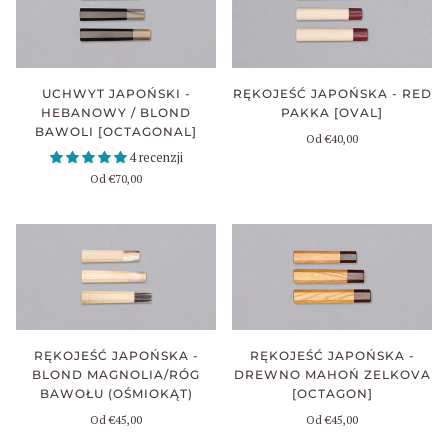
UCHWYT JAPOŃSKI -
RĘKOJEŚĆ JAPOŃSKA - RED
HEBANOWY / BLOND
PAKKA [OVAL]
BAWOLI [OCTAGONAL]
Od
€40,00
4 recenzji
Od
€70,00
RĘKOJEŚĆ JAPOŃSKA -
RĘKOJEŚĆ JAPOŃSKA -
BLOND MAGNOLIA/RÓG
DREWNO MAHOŃ ZELKOVA
BAWOŁU (OŚMIOKĄT)
[OCTAGON]
Od
€45,00
Od
€45,00