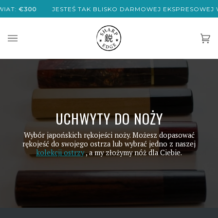
Przejdź
:
€300
JESTEŚ TAK BLISKO DARMOWEJ EKSPRESOWEJ WYSYŁ
do
treści
Ko
(0)
UCHWYTY DO NOŻY
Wybór japońskich rękojeści noży. Możesz dopasować
rękojeść do swojego ostrza lub wybrać jedno z naszej
kolekcji ostrzy
, a my złożymy nóż dla Ciebie.