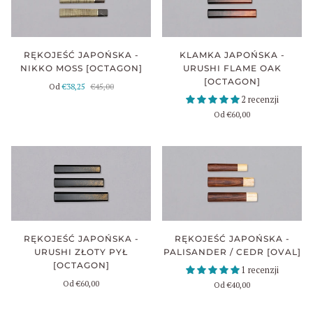
RĘKOJEŚĆ JAPOŃSKA -
KLAMKA JAPOŃSKA -
NIKKO MOSS [OCTAGON]
URUSHI FLAME OAK
[OCTAGON]
Od
€38,25
€45,00
2 recenzji
Od
€60,00
RĘKOJEŚĆ JAPOŃSKA -
RĘKOJEŚĆ JAPOŃSKA -
URUSHI ZŁOTY PYŁ
PALISANDER / CEDR [OVAL]
[OCTAGON]
1 recenzji
Od
€60,00
Od
€40,00