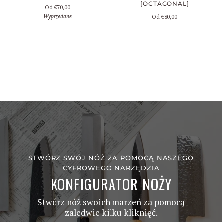
[OCTAGONAL]
Od
€70,00
Wyprzedane
Od
€80,00
STWÓRZ SWÓJ NÓŻ ZA POMOCĄ NASZEGO
CYFROWEGO NARZĘDZIA
KONFIGURATOR NOŻY
Stwórz nóż swoich marzeń za pomocą
zaledwie kilku kliknięć.