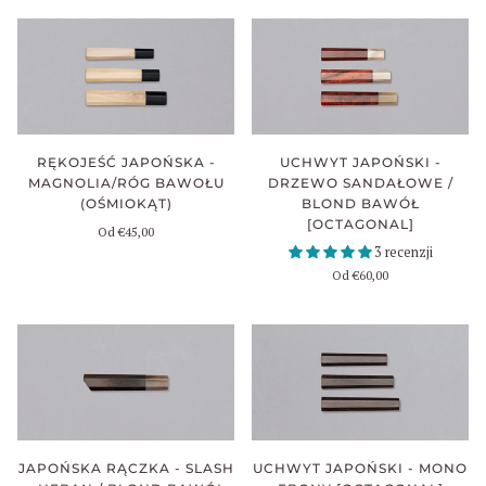
UCHWYT JAPOŃSKI -
RĘKOJEŚĆ JAPOŃSKA -
DRZEWO SANDAŁOWE /
MAGNOLIA/RÓG BAWOŁU
BLOND BAWÓŁ
(OŚMIOKĄT)
[OCTAGONAL]
Od
€45,00
3 recenzji
Od
€60,00
JAPOŃSKA RĄCZKA - SLASH
UCHWYT JAPOŃSKI - MONO