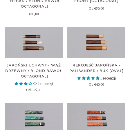
- HEBAN / BLOND BAWÓŁ
EBONY [OCTAGONAL]
[OCTAGONAL]
Od
€50,00
€80,00
JAPOŃSKI UCHWYT - WĄŻ
RĘKOJEŚĆ JAPOŃSKA -
DRZEWNY / BLOND BAWÓŁ
PALISANDER / BUK [OVAL]
[OCTAGONAL]
1 recenzji
2 recenzji
Od
€40,00
Od
€85,00