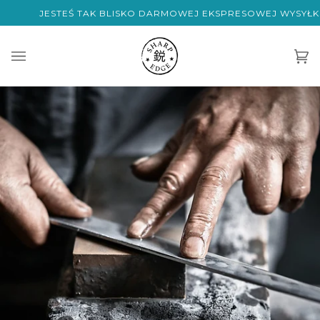
Przejdź
JESTEŚ TAK BLISKO DARMOWEJ EKSPRESOWEJ WYSYŁKI NA
do
treści
Ko
(0)