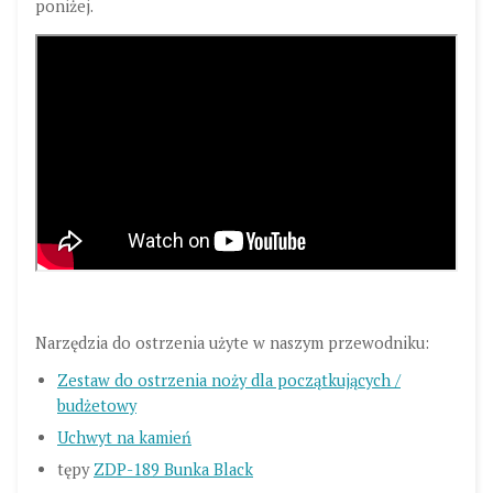
poniżej.
Narzędzia do ostrzenia użyte w naszym przewodniku:
Zestaw do ostrzenia noży dla początkujących /
budżetowy
Uchwyt na kamień
tępy
ZDP-189 Bunka Black