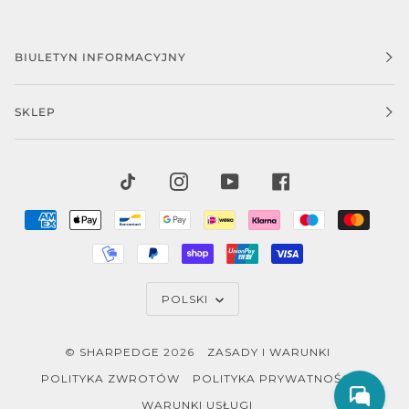
BIULETYN INFORMACYJNY
SKLEP
TIKTOK
INSTAGRAM
YOUTUBE
FACEBOOK
AMERICAN
APPLE
BANCONTACT
GOOGLE
IDEAL
KLARNA
MAESTRO
MAST
EXPRESS
PAY
PAY
MOBILEPAY
PAYPAL
SHOPIFY
UNIONPAY
VISA
PAY
JĘZYK
POLSKI
©
SHARPEDGE
2026
ZASADY I WARUNKI
POLITYKA ZWROTÓW
POLITYKA PRYWATNOŚCI
WARUNKI USŁUGI