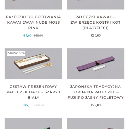
PAŁECZKI DO GOTOWANIA
PAŁECZKI KAWAI —
KAWAI 2WAY NUDE MOSS
ZWIERZĘCE KOSTKI KOT
PINK
[DLA DZIECI]
€9,60
€12,00
€10,00
ZAPISZ 30%
ZESTAW PREZENTOWY
JAPOŃSKA TRADYCYJNA
PAŁECZEK HAZE – SZARY I
TORBA NA PAŁECZKI —
BIAŁY
FUJIIRO JASNY FIOLETOWY
€45,50
€65,00
€25,00