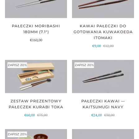
PAŁECZKI MORIBASHI
KAWAI PAŁECZKI DO
180MM (7.1")
GOTOWANIA KUWAKOEDA
ITOMAKI
€160,00
€9,00
€12,00
ZAPISZ 20%
ZAPISZ 20%
ZESTAW PREZENTOWY
PAŁECZKI KAWAI —
PAŁECZEK KURABI TOKA
KAITSUMUGI NAVY
€60,00
€75,00
€24,00
€30,00
ZAPISZ 20%