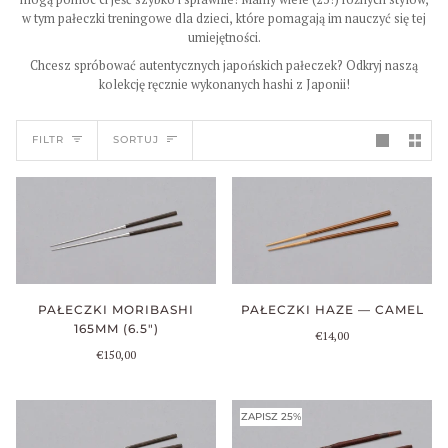
w tym pałeczki treningowe dla dzieci, które pomagają im nauczyć się tej
umiejętności.
Chcesz spróbować autentycznych japońskich pałeczek? Odkryj naszą
kolekcję ręcznie wykonanych hashi z Japonii!
SORTUJ
FILTR
SORTUJ
PAŁECZKI MORIBASHI
PAŁECZKI HAZE — CAMEL
165MM (6.5")
€14,00
€150,00
ZAPISZ 25%