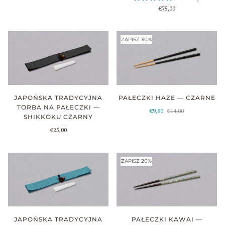
€75,00
ZAPISZ 30%
PAŁECZKI HAZE — CZARNE
JAPOŃSKA TRADYCYJNA
TORBA NA PAŁECZKI —
€9,80
€14,00
SHIKKOKU CZARNY
€25,00
ZAPISZ 20%
PAŁECZKI KAWAI —
JAPOŃSKA TRADYCYJNA