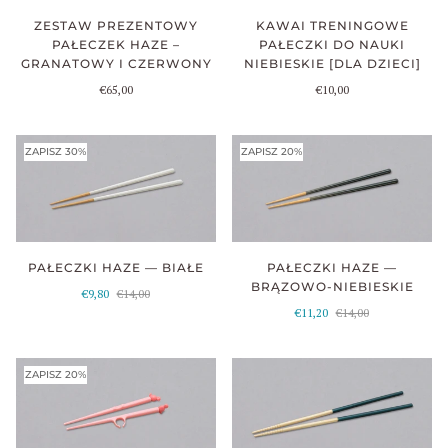
ZESTAW PREZENTOWY
KAWAI TRENINGOWE
PAŁECZEK HAZE –
PAŁECZKI DO NAUKI
GRANATOWY I CZERWONY
NIEBIESKIE [DLA DZIECI]
€65,00
€10,00
ZAPISZ 30%
ZAPISZ 20%
PAŁECZKI HAZE — BIAŁE
PAŁECZKI HAZE —
BRĄZOWO-NIEBIESKIE
€9,80
€14,00
€11,20
€14,00
ZAPISZ 20%