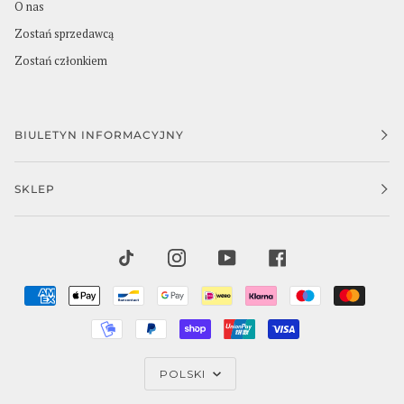
O nas
Zostań sprzedawcą
Zostań członkiem
BIULETYN INFORMACYJNY
SKLEP
TIKTOK
INSTAGRAM
YOUTUBE
FACEBOOK
AMERICAN
APPLE
BANCONTACT
GOOGLE
IDEAL
KLARNA
MAESTRO
MAST
EXPRESS
PAY
PAY
MOBILEPAY
PAYPAL
SHOPIFY
UNIONPAY
VISA
PAY
JĘZYK
POLSKI