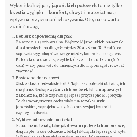
Wybór idealnej pary
japońskich pałeczek
to nie tylko
kwestia wyglądu —
komfort, chwyt i materiał
mają
wpływ na przyjemność ich używania. Oto, na co warto
zwrócić uwagę:
Dobierz odpowiednią długość
Pałeczki nie są uniwersalne. Większość
japońskich pałeczek
dla dorosłych
ma długość między
20 a 23 cm (8–9 cali)
, co
zapewnia wygodną równowagę między kontrolą a zasięgiem.
Pałeczki dla dzieci
są zwykle krótsze —
15 do 18 cm (6–7
cali)
— aby pasowały do mniejszych dłoni i pomagały rozwijać
zręczność.
Postaw na dobry chwyt
Śliskie kluski? Jedwabiste tofu? Najlepsze pałeczki ułatwiają ich
chwytanie. Szukaj
zwężanych końcówek
lub
chropowatych
zakończeń
, które zapewniają lepszą przyczepność i precyzję.
To charakterystyczna cecha wielu
pałeczek w stylu
japońskim
, zaprojektowanych do precyzyjnej kontroli i
czystego jedzenia.
Wybierz odpowiedni materiał
Naturalne materiały, takie jak
drewno
i
pałeczki bambusowe
,
dają ciepłe, lekkie odczucie z lekką fakturą dla lepszego chwytu.