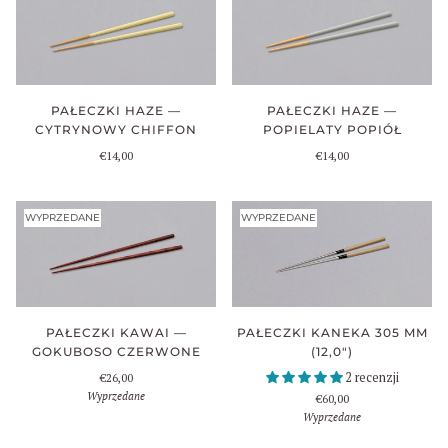
PAŁECZKI HAZE —
PAŁECZKI HAZE —
CYTRYNOWY CHIFFON
POPIELATY POPIÓŁ
€14,00
€14,00
WYPRZEDANE
WYPRZEDANE
PAŁECZKI KAWAI —
PAŁECZKI KANEKA 305 MM
GOKUBOSO CZERWONE
(12,0")
2 recenzji
€26,00
Wyprzedane
€60,00
Wyprzedane