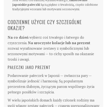
Jeśli wolisz coś bardziej wyrafinowanego,
lakierowane
japońskie pałeczki
łączą piękno z trwałością, często zdobione
tradycyjnymi wzorami lub motywami sezonowymi.
CODZIENNE UŻYCIE CZY SZCZEGÓLNE
OKAZJE?
Na co dzień
wybierz coś trwałego i łatwego do
czyszczenia.
Na uroczyste kolacje lub na prezent
rozważ wyrafinowane zestawy z symbolicznymi lub
sezonowymi motywami — to cichy sposób na okazanie
troski i uwagi.
PAŁECZKI JAKO PREZENT
Podarowanie pałeczek w Japonii — zwłaszcza pary —
symbolizuje jedność i harmonię. Są popularnym
prezentem ślubnym, życzącym parom wspólnego życia
pełnego posiłków i szczęścia.
W wielu japońskich domach każdy członek rodziny ma
swój własny zestaw pałeczek — czasem spersonalizowany