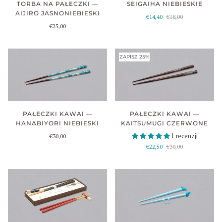
SEIGAIHA NIEBIESKIE
TORBA NA PAŁECZKI —
AIJIRO JASNONIEBIESKI
€14,40
€18,00
€25,00
ZAPISZ 25%
PAŁECZKI KAWAI —
PAŁECZKI KAWAI —
KAITSUMUGI CZERWONE
HANABIYORI NIEBIESKI
1 recenzji
€30,00
€22,50
€30,00