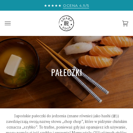
Przejdź
 DARMOWEJ EKSPRESOWEJ WYSYŁKI NA CAŁY ŚWIAT:
★★★★★
OCENA 4,9/5
€300
do
treści
Ko
(0)
PAŁECZKI
Japońskie pałeczki do jedzenia (znane również jako hashi (箸))
zawdzięczają swoją nazwę słowu „chop chop”, które w pidżynie chińskim
oznacza „szybko”. To trafne, ponieważ gdy już opanujesz ich używanie,
mogą pomóc ci jeść szybko i sprawnie! Mamy wiele (25!) różnych stylów,