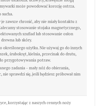
 może uszkodzić uchwyty, krawędzie mogą
zmywarki może powodować korozję ostrza.
o sucha.
 je zawsze chronić, aby nie miały kontaktu z
Zalecamy stosowanie stojaka magnetycznego,
jektowanych szuflad lub stosowanie osłon
drewna lub skóry.
o określonego użytku. Nie używaj go do innych
szek, śrubokręt, kielnia, przecinak do drutu,
 do przygotowywania potraw.
nego zadania – mały nóż do obierania,
 nie sprawdzi się, jeśli będziesz próbował nim
yce, korzystając z naszych cennych noży