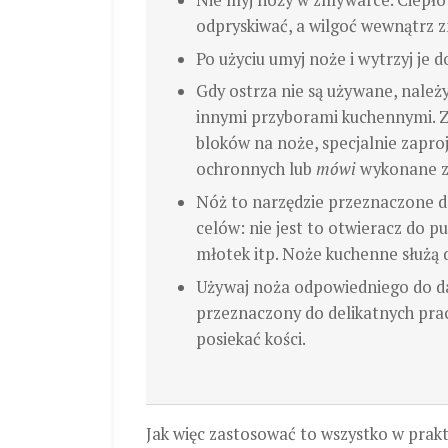
Nie myj noży w zmywarce. Ciepło
odpryskiwać, a wilgoć wewnątrz 
Po użyciu umyj noże i wytrzyj je d
Gdy ostrza nie są używane, należy
innymi przyborami kuchennymi. 
bloków na noże, specjalnie zapro
ochronnych lub
mówi
wykonane z 
Nóż to narzędzie przeznaczone d
celów: nie jest to otwieracz do pu
młotek itp. Noże kuchenne służą
Używaj noża odpowiedniego do da
przeznaczony do delikatnych prac,
posiekać kości.
Jak więc zastosować to wszystko w prakt