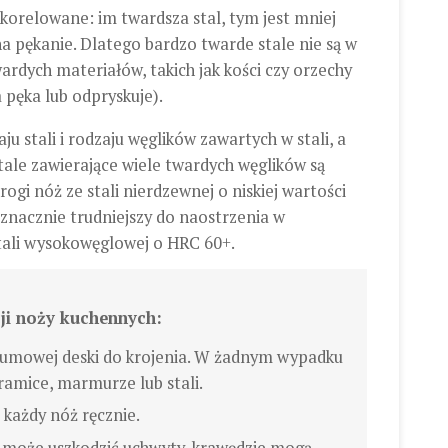
korelowane: im twardsza stal, tym jest mniej
a pękanie. Dlatego bardzo twarde stale nie są w
rdych materiałów, takich jak kości czy orzechy
 pęka lub odpryskuje).
u stali i rodzaju węglików zawartych w stali, a
ale zawierające wiele twardych węglików są
ogi nóż ze stali nierdzewnej o niskiej wartości
 znacznie trudniejszy do naostrzenia w
ali wysokowęglowej o HRC 60+.
cji noży kuchennych:
 gumowej deski do krojenia. W żadnym wypadku
eramice, marmurze lub stali.
 każdy nóż ręcznie.