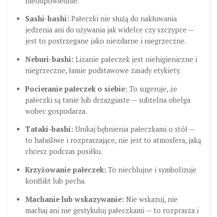
nieodpowiednie.
Sashi-bashi:
Pałeczki nie służą do nakłuwania
jedzenia ani do używania jak widelce czy szczypce —
jest to postrzegane jako niezdarne i niegrzeczne.
Neburi-bashi:
Lizanie pałeczek jest niehigieniczne i
niegrzeczne, łamie podstawowe zasady etykiety.
Pocieranie pałeczek o siebie:
To sugeruje, że
pałeczki są tanie lub drzazgiaste — subtelna obelga
wobec gospodarza.
Tataki-bashi:
Unikaj bębnienia pałeczkami o stół —
to hałaśliwe i rozpraszające, nie jest to atmosfera, jaką
chcesz podczas posiłku.
Krzyżowanie pałeczek:
To niechlujne i symbolizuje
konflikt lub pecha.
Machanie lub wskazywanie:
Nie wskazuj, nie
machaj ani nie gestykuluj pałeczkami — to rozprasza i