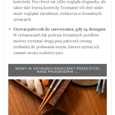
końcówki. Ten chwyt nie tylko wygląda elegancko, ale
także daje lepszą kontrolę. Trzymanie ich zbyt nisko
może wyglądać niezdarnie, zwłaszcza w formalnych
sytuacjach.
Używaj pałeczek do serwowania, gdy są dostępne
W restauracjach lub podczas formalnych posiłków
możesz otrzymać drugą parę pałeczek (zwaną
toribashi) do podawania innym. Zawsze używaj ich,
zamiast swojej osobistej pary.
NOWY W UŻYWANIU PAŁECZEK? PRZECZYTAJ
NASZ PRZEWODNIK →