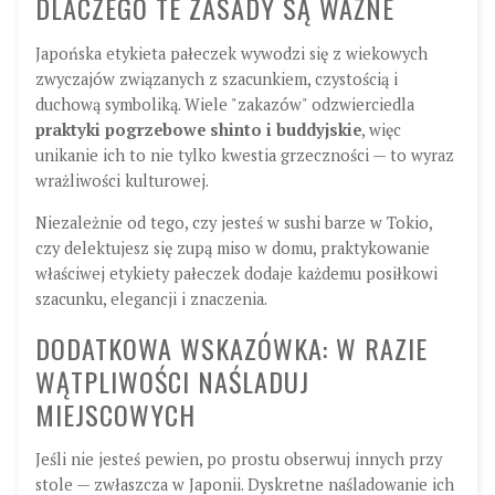
DLACZEGO TE ZASADY SĄ WAŻNE
Japońska etykieta pałeczek wywodzi się z wiekowych
zwyczajów związanych z szacunkiem, czystością i
duchową symboliką. Wiele "zakazów" odzwierciedla
praktyki pogrzebowe shinto i buddyjskie
, więc
unikanie ich to nie tylko kwestia grzeczności — to wyraz
wrażliwości kulturowej.
Niezależnie od tego, czy jesteś w sushi barze w Tokio,
czy delektujesz się zupą miso w domu, praktykowanie
właściwej etykiety pałeczek dodaje każdemu posiłkowi
szacunku, elegancji i znaczenia.
DODATKOWA WSKAZÓWKA: W RAZIE
WĄTPLIWOŚCI NAŚLADUJ
MIEJSCOWYCH
Jeśli nie jesteś pewien, po prostu obserwuj innych przy
stole — zwłaszcza w Japonii. Dyskretne naśladowanie ich