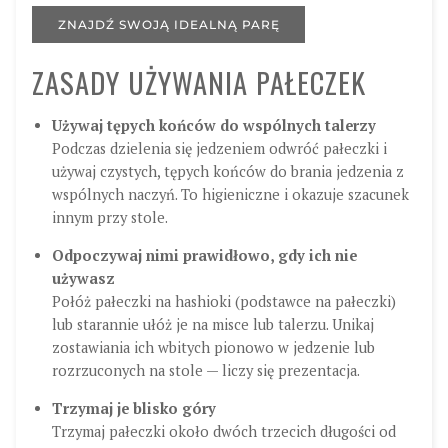
ZNAJDŹ SWOJĄ IDEALNĄ PARĘ
ZASADY UŻYWANIA PAŁECZEK
Używaj tępych końców do wspólnych talerzy
Podczas dzielenia się jedzeniem odwróć pałeczki i
używaj czystych, tępych końców do brania jedzenia z
wspólnych naczyń. To higieniczne i okazuje szacunek
innym przy stole.
Odpoczywaj nimi prawidłowo, gdy ich nie
używasz
Połóż pałeczki na hashioki (podstawce na pałeczki)
lub starannie ułóż je na misce lub talerzu. Unikaj
zostawiania ich wbitych pionowo w jedzenie lub
rozrzuconych na stole — liczy się prezentacja.
Trzymaj je blisko góry
Trzymaj pałeczki około dwóch trzecich długości od