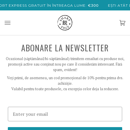
Sari
RT EXPRESS GRATUIT ÎN ÎNTREAGA LUME:
€300
EȘTI ATÂT
la
conținut
Co
(0)
ABONARE LA NEWSLETTER
Ocazional (săptămânal/bi-săptămânal) trimitem emailuri cu produse noi,
promoții active sau conținut nou pe care îl considerăm interesant. Fără
spam, evident!
Veți primi, de asemenea, un cod promoțional de 10% pentru prima dvs.
achiziție.
Valabil pentru toate produsele, cu excepția celor deja la reducere.