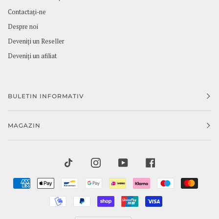
Contactaţi-ne
Despre noi
Deveniți un Reseller
Deveniți un afiliat
BULETIN INFORMATIV
MAGAZIN
TIKTOK
INSTAGRAM
YOUTUBE
FACEBOOK
AMERICAN
APPLE
BANCONTACT
GOOGLE
IDEAL
KLARNA
MAESTRO
MAST
EXPRESS
PAY
PAY
MOBILEPAY
PAYPAL
SHOPIFY
UNIONPAY
VISA
PAY