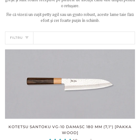
o retușare.
Fie că vizezi un cuțit petty agil sau un gyuto robust, aceste lame taie fără
efort și cer foarte puțin în schimb.
FILTRU
KOTETSU SANTOKU VG-10 DAMASC 180 MM (7,1") [PAKKA
WOOD]