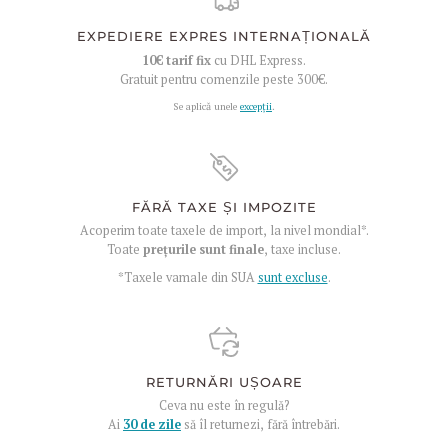
EXPEDIERE EXPRES INTERNAȚIONALĂ
10€
tarif fix
cu DHL Express.
Gratuit pentru comenzile peste
300€
.
Se aplică unele
excepții
.
FĂRĂ TAXE ȘI IMPOZITE
Acoperim toate taxele de import, la nivel mondial*.
Toate
prețurile sunt finale
, taxe incluse.
*Taxele vamale din SUA
sunt excluse
.
RETURNĂRI UȘOARE
Ceva nu este în regulă?
Ai
30 de zile
să îl returnezi, fără întrebări.