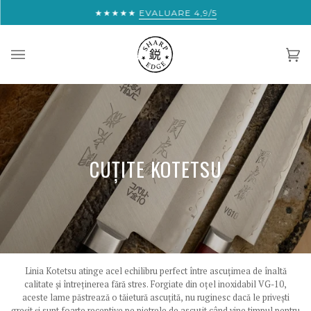
Sari
★★★★★
EȘTI ATÂT DE APROAPE DE TRANSPORT 
EVALUARE 4,9/5
la
conținut
Co
(0)
CUȚITE KOTETSU
Linia Kotetsu atinge acel echilibru perfect între ascuțimea de înaltă
calitate și întreținerea fără stres. Forgiate din oțel inoxidabil VG-10,
aceste lame păstrează o tăietură ascuțită, nu ruginesc dacă le privești
greșit și sunt foarte receptive pe pietrele de ascuțit când vine timpul pentru